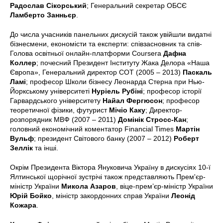
Радослав Сікорський
; Генеральний секретар ОБСЄ
Ламберто Занньєр
.
До числа учасників панельних дискусій також увійшли видатні
бізнесмени, економісти та експерти: співзасновник та спів-
Голова освітньої онлайн-платформи Coursera
Дафна
Коллер
; почесний Президент Інституту Жака Делора «Наша
Європа», Генеральний директор СОТ (2005 – 2013)
Паскаль
Ламі
; професор Школи бізнесу Леонарда Стерна при Нью-
Йоркському університеті
Нуріель Рубіні
; професор історії
Гарвардського університету
Найал Фергюсон
; професор
теоретичної фізики, футурист
Мічіо Каку
; Директор-
розпорядник МВФ (2007 – 2011)
Домінік Стросс-Кан
;
головний економічний коментатор Financial Times
Мартін
Вульф
; президент Світового банку (2007 – 2012)
Роберт
Зеллік
та інші.
Окрім Президента Віктора Януковича Україну в дискусіях 10-ї
Ялтинської щорічної зустрічі також представляють Прем'єр-
міністр України
Микола Азаров
, віце-прем’єр-міністр України
Юрій Бойко
, міністр закордонних справ України
Леонід
Кожара
.