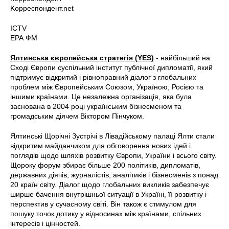
Kорреспондент.net
ICTV
ЕРА ФМ
Ялтинська європейська стратегія (YES)
- найбільший на
Сході Європи суспільний інститут публічної дипломатії, який
підтримує відкритий і рівноправний діалог з глобальних
проблем між Європейським Союзом, Україною, Росією та
іншими країнами. Це незалежна організація, яка була
заснована в 2004 році українським бізнесменом та
громадським діячем Віктором Пінчуком.
Ялтинські Щорічні Зустрічі в Лівадійському палаці Ялти стали
відкритим майданчиком для обговорення нових ідей і
поглядів щодо шляхів розвитку Європи, України і всього світу.
Щороку форум збирає більше 200 політиків, дипломатів,
державних діячів, журналістів, аналітиків і бізнесменів з понад
20 країн світу. Діалог щодо глобальних викликів забезпечує
ширше бачення внутрішньої ситуації в Україні, її розвитку і
перспектив у сучасному світі. Він також є стимулом для
пошуку точок дотику у відносинах між країнами, спільних
інтересів і цінностей.