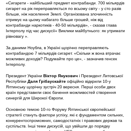
«Сигарети - найбільший предмет контрабанди. 700 мільярдів
сигарет на рік переправляється по всьому світу - у сто разів
більше, ніж населення Землі. Організована злочинність
отримує на цьому набагато більше грошей, ніж від
контрабанди наркотиків - 40-50 мільярдів», - сказав глава
Інтерполу під час дискусії« Виклики майбутнього: як утримати
рівновагу ».
За даними Ноубла, в Україні щорічно переправляють
контрабандою 7 мільярдів сигарет. «Скільки ж вона втрачає
можливих доходів? Подумайте про це», - зазначив генсек
Інтерполу.
Президент України
Віктор Янукович
і Президент Литовської
Республіки
Даля Грібаускайте
офіційно відкрили 10-у
Ялтинську щорічну зустріч 20 вересня. Перші особи двох
країн представили своє бачення можливостей створення
синергій для Широкої Європи.
Основною темою 10-го Форуму Ялтинської європейської
стратегії стануть фактори успіху, які є фундаментом сильних,
конкурентоспроможних, самодостатніх і правових держав та
суспільств. Інші теми дискусій, що увійшли до порядку