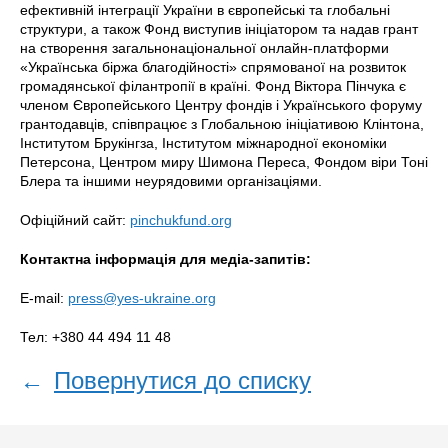
ефективній інтеграції України в європейські та глобальні
структури, а також Фонд виступив ініціатором та надав грант
на створення загальнонаціональної онлайн-платформи
«Українська біржа благодійності» спрямованої на розвиток
громадянської філантропії в країні. Фонд Віктора Пінчука є
членом Європейського Центру фондів і Українського форуму
грантодавців, співпрацює з Глобальною ініціативою Клінтона,
Інститутом Брукінгза, Інститутом міжнародної економіки
Петерсона, Центром миру Шимона Переса, Фондом віри Тоні
Блера та іншими неурядовими організаціями.
Офіційний сайт:
pinchukfund.org
Контактна інформація для медіа-запитів:
E-mail:
press@yes-ukraine.org
Тел: +380 44 494 11 48
←
Повернутися до списку