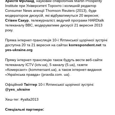
Христя Фріланд
, науковий співробітник Martin Prosperity
Institute при Університеті Торонто і колишній редактор
Consumer News агенції Thomson Reuters (2013), буде
модератором дискусій, які відбуватимуться 20 вересня;
Стівен Сакур
, тележурналіст, ведучий програми HARDtalk
телеканалу BBC, модеруватиме дискусії 21 вересня 2013
року.
Пряма інтернет-трансляція 10-ї Ялтинської щорічної зустрічі
доступна 20 та 21 вересня на сайтах
korrespondent.net
та
yes-ukraine.org
Пряму інтернет-трансляцію також будуть вести веб-сайти
телеканалу ICTV (ictv.ua), 5 каналу (5.ua), газети
«Комерсант» (kommersant.ua), а також інтернет-видання
«Українська правда» (pravda.com. ua).
Офіційний
Твіттер
10-ї Ялтинської щорічної зустрічі:
@yes_ukraine
Хеш-тег: #yalta2013
Спеціальні партнери: