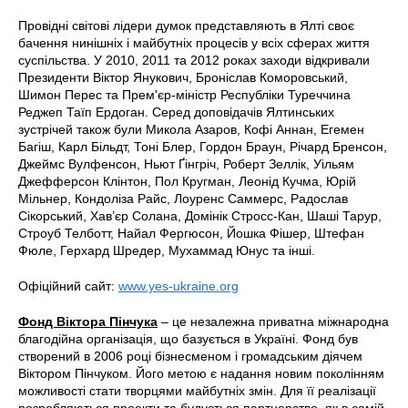
Провідні світові лідери думок представляють в Ялті своє
бачення нинішніх і майбутніх процесів у всіх сферах життя
суспільства. У 2010, 2011 та 2012 роках заходи відкривали
Президенти Віктор Янукович, Броніслав Коморовський,
Шимон Перес та Прем'єр-міністр Республіки Туреччина
Реджеп Таїп Ердоган. Серед доповідачів Ялтинських
зустрічей також були Микола Азаров, Кофі Аннан, Егемен
Багіш, Карл Більдт, Тоні Блер, Гордон Браун, Річард Бренсон,
Джеймс Вулфенсон, Ньют Ґінгріч, Роберт Зеллік, Уільям
Джефферсон Клінтон, Пол Кругман, Леонід Кучма, Юрій
Мільнер, Кондоліза Райс, Лоуренс Саммерс, Радослав
Сікорський, Хав’єр Солана, Домінік Стросс-Кан, Шаші Тарур,
Строуб Телботт, Найал Фергюсон, Йошка Фішер, Штефан
Фюле, Герхард Шредер, Мухаммад Юнус та інші.
Офіційний сайт:
www.yes-ukraine.org
Фонд Віктора Пінчука
– це незалежна приватна міжнародна
благодійна організація, що базується в Україні. Фонд був
створений в 2006 році бізнесменом і громадським діячем
Віктором Пінчуком. Його метою є надання новим поколінням
можливості стати творцями майбутніх змін. Для її реалізації
розробляються проекти та будується партнерство, як в самій