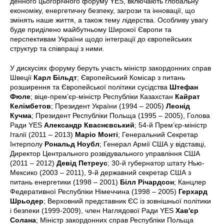
денного цьогорічного форуму YES, включають глобальну
економіку, енергетичну безпеку, загрози та інновації, що
змінять наше життя, а також тему лідерства. Особливу увагу
буде приділено майбутньому Широкої Європи та
перспективам України щодо інтеграції до європейських
структур та співпраці з ними.
У дискусіях форуму беруть участь міністр закордонних справ
Швеції
Карл Більдт
; Європейський Комісар з питань
розширення та Європейської політики сусідства
Штефан
Фюле
; віце-прем’єр-міністр Республіки Казахстан
Кайрат
Келімбетов
; Президент України (1994 – 2005)
Леонід
Кучма
; Президент Республіки Польща (1995 – 2005), Голова
Ради YES
Александр Кваснєвський
; 54-й Прем’єр-міністр
Італії (2011 – 2013)
Маріо Монті
; Генеральний Секретар
Інтерполу
Рональд Ноубл
; Генерал Армії США у відставці,
Директор Центрального розвідувального управління США
(2011 – 2012)
Девід Петреус
; 30-й губернатор штату Нью-
Мексико (2003 – 2011), 9-й державний секретар США з
питань енергетики (1998 – 2001)
Білл Річардсон
; Канцлер
Федеративної Республіки Німеччина (1998 – 2005)
Герхард
Шрьодер
; Верховний представник ЄС із зовнішньої політики
і безпеки (1999-2009), член Наглядової Ради YES
Хав'єр
Солана
; Міністр закордонних справ Республіки Польща