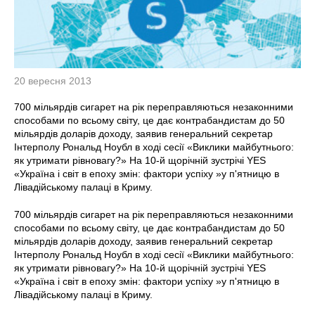
20 вересня 2013
700 мільярдів сигарет на рік переправляються незаконними
способами по всьому світу, це дає контрабандистам до 50
мільярдів доларів доходу, заявив генеральний секретар
Інтерполу Рональд Ноубл в ході сесії «Виклики майбутнього:
як утримати рівновагу?» На 10-й щорічній зустрічі YES
«Україна і світ в епоху змін: фактори успіху »у п'ятницю в
Лівадійському палаці в Криму.
700 мільярдів сигарет на рік переправляються незаконними
способами по всьому світу, це дає контрабандистам до 50
мільярдів доларів доходу, заявив генеральний секретар
Інтерполу Рональд Ноубл в ході сесії «Виклики майбутнього:
як утримати рівновагу?» На 10-й щорічній зустрічі YES
«Україна і світ в епоху змін: фактори успіху »у п'ятницю в
Лівадійському палаці в Криму.