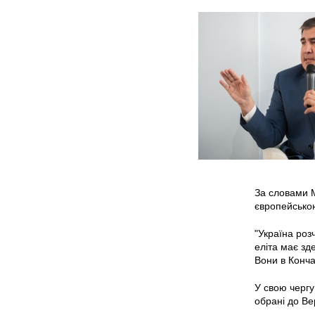
За словами М
європейсько
"Україна розч
еліта має зд
Вони в Конча
У свою чергу
обрані до Ве