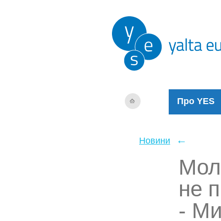
Про YES
←
Новини
Мол
не 
- М