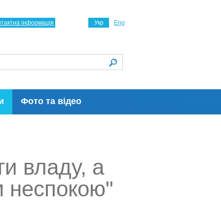
нтактна інформація
Укр
Eng
и
Фото та відео
и владу, а
м неспокою"