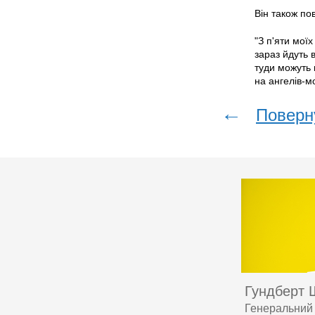
Він також по
"З п'яти мої
зараз йдуть 
туди можуть
на ангелів-м
←
Поверн
Гундберт
Генеральний 