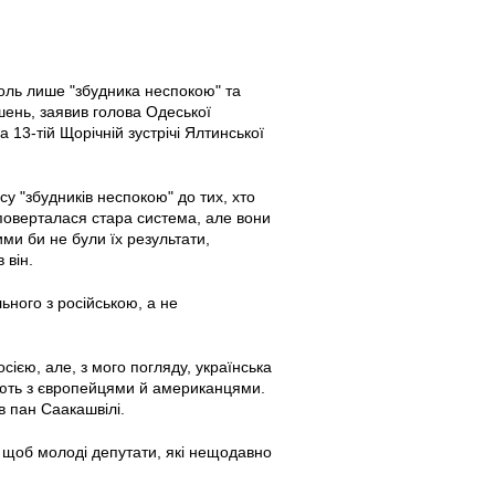
роль лише "збудника неспокою" та
ень, заявив голова Одеської
 13-тій Щорічній зустрічі Ялтинської
су "збудників неспокою" до тих, хто
поверталася стара система, але вони
ми би не були їх результати,
 він.
ьного з російською, а не
осією, але, з мого погляду, українська
 мають з європейцями й американцями.
в пан Саакашвілі.
 щоб молоді депутати, які нещодавно