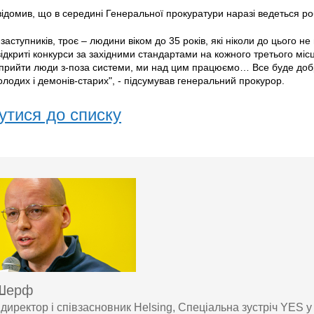
відомив, що в середині Генеральної прокуратури наразі ведеться ро
х заступників, троє – людини віком до 35 років, які ніколи до цього 
відкриті конкурси за західними стандартами на кожного третього м
 прийти люди з-поза системи, ми над цим працюємо… Все буде доб
олодих і демонів-старих", - підсумував генеральний прокурор.
утися до списку
 Шерф
директор і співзасновник Helsing, Спеціальна зустріч YES у