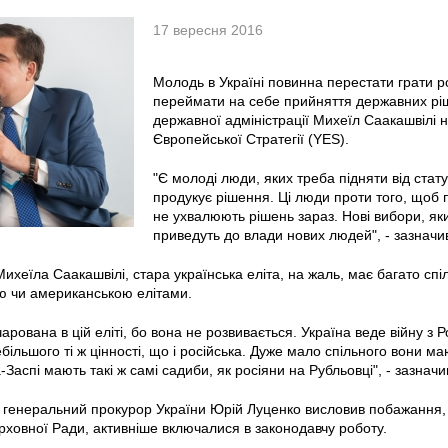
17 вересня 2016
Молодь в Україні повинна перестати грати 
переймати на себе прийняття державних ріш
державної адміністрації Михeїл Саакашвілі на
Європейської Стратегії (YES).
"Є молоді люди, яких треба підняти від стату
продукує рішення. Ці люди проти того, щоб 
не ухвалюють рішень зараз. Нові вибори, яки
приведуть до влади нових людей", - зазначив
ихeїла Саакашвілі, стара українська еліта, на жаль, має багато спіл
ю чи американською елітами.
арована в цій еліті, бо вона не розвивається. Україна веде війну з Р
ебільшого ті ж цінності, що і російська. Дуже мало спільного вони
-Заспі мають такі ж самі садиби, як росіяни на Рубльовці", - зазначи
 генеральний прокурор України Юрій Луценко висловив побажання,
рховної Ради, активніше включалися в законодавчу роботу.