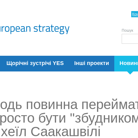
Ко
Пошук
Щорічні зустрічі YES
Інші проекти
Новин
одь повинна переймат
просто бути "збуднико
ихeїл Саакашвілі