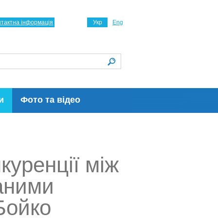
нтактна інформація
Укр
Eng
и
Фото та відео
нкуренції між
аними
Бойко