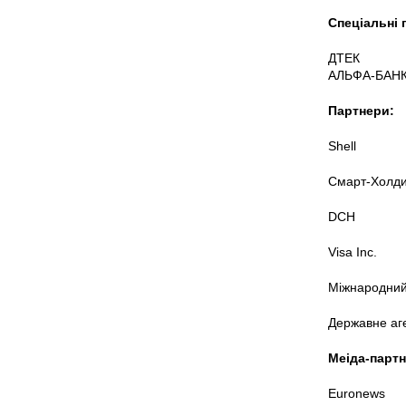
Спеціальні 
ДТЕК
АЛЬФА-БАНК
Партнери:
Shell
Смарт-Холди
DCH
Visa Inc.
Міжнародний
Державне аге
Меіда-партн
Euronews