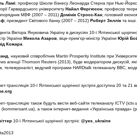
ль Ламі
; професор Школи бізнесу Леонарда Стерна при Нью-Йоркс
орії Гарвардського університету
Найал Фергюсон
; професор теор
зпорядник МВФ (2007 – 2011)
Домінік Стросс-Кан
; головний еконо
ьф
; президент Світового банку (2007 – 2012)
Роберт Зеллік
та інші.
ента Віктора Януковича Україну в дискусіях 10-ї Ялтинської щорічно
стр України
Микола Азаров
, віце-прем’єр-міністр України
Юрій Бо
нід Кожара
.
ланд
, науковий співробітник Martin Prosperity Institute при Універси
s агенції Thomson Reuters (2013), буде модератором дискусій, які
р
, тележурналіст, ведучий програми HARDtalk телеканалу BBC, мод
ет-трансляція 10-ї Ялтинської щорічної зустрічі доступна 20 та 21 
ne.org
ет-трансляцію також будуть вести веб-сайти телеканалу ICTV (ictv.ua
(kommersant.ua), а також інтернет-видання «Українська правда» (p
віттер
10-ї Ялтинської щорічної зустрічі:
@yes_ukraine
lta2013