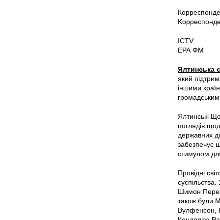
Корреспонде
Kорреспонде
ICTV
ЕРА ФМ
Ялтинська є
який підтрим
іншими країн
громадським 
Ялтинські Що
поглядів щод
державних дія
забезпечує ши
стимулом для
Провідні сві
суспільства.
Шимон Перес 
також були М
Вулфенсон, Н
Кондоліза Ра