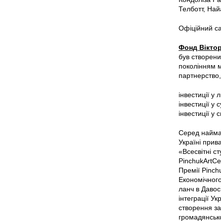
Телботт, На
Офіційний с
Фонд Віктор
був створени
поколінням м
партнерство,
інвестиції у
інвестиції у 
інвестиції у 
Серед найма
Україні прив
«Всесвітні с
PinchukArtCe
Премії Pinchu
Економічного
ланч в Давос
інтеграції Ук
створення за
громадянсько