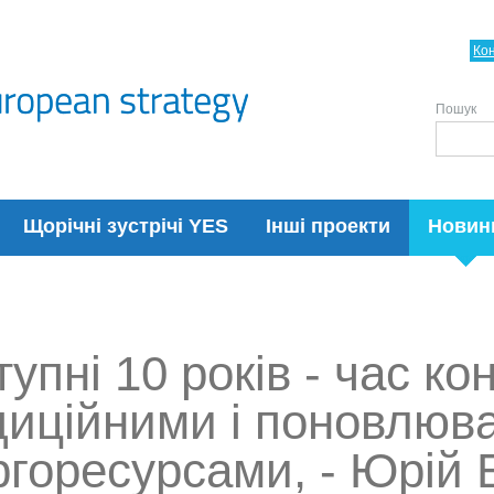
Ко
Пошук
Щорічні зустрічі YES
Інші проекти
Новин
упні 10 років - час ко
диційними і поновлюв
ргоресурсами, - Юрій 