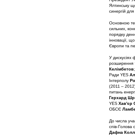
Ялтинську що
синергій для
Основною тем
сильних, кон
порядку денн
інновації, щ
Європи та пе
У дискусіях 
розширення т
Келімбетов
Ради YES
Ал
Інтерполу
Ро
(2011 – 2012
питань енерг
Герхард Шр
YES
Хав'єр 
ОБСЄ
Ламбе
До числа уча
спів-Голова 
Дафна Колл