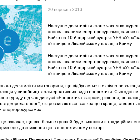
20 вересня 2013
Наступне десятиліття стане часом конкуренц
поновлюваними енергоресурсами, заявив віц
Бойко на 10-й щорічній зустрічі YES «Україна 
п'ятницю в Лівадійському палаці в Криму.
Наступне десятиліття стане часом конкуренц
поновлюваними енергоресурсами, заявив віц
Бойко на 10-й щорічній зустрічі YES «Україна 
п'ятницю в Лівадійському палаці в Криму.
ього десятиліття ми говорили, що відбувається технічна революція 
олюція у виробництві альтернативних видів енергетики. Сьогодні змі
кого уряду під час дискусії «Енергетика: загрози, рішення, революці
ові джерела енергії, які розвиваються все краще і краще, створять
и енергоресурсами».
 це означає, що все більше грошей буде виходити з традиційних енерг
призведе до зниження цін в енергетичному секторі.
країни
Віктор Янукович
і Президент Литовської Республіки
Даля Гр