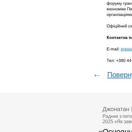
форуму грант
економіки П
організація
Офіційний с
Контактна і
E-mail:
press
Тел: +380 44
←
Поверн
Джонатан 
Радник з пит
2025 «Як зав
«Основни