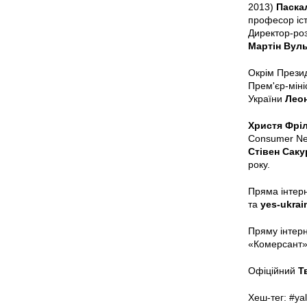
2013)
Паска
професор іст
Директор-ро
Мартін Вул
Окрім Презид
Прем'єр-міні
України
Лео
Христя Фрі
Consumer New
Стівен Саку
року.
Пряма інтерн
та
yes-ukrai
Пряму інтерн
«Комерсант» 
Офіційний
Т
Хеш-тег: #ya