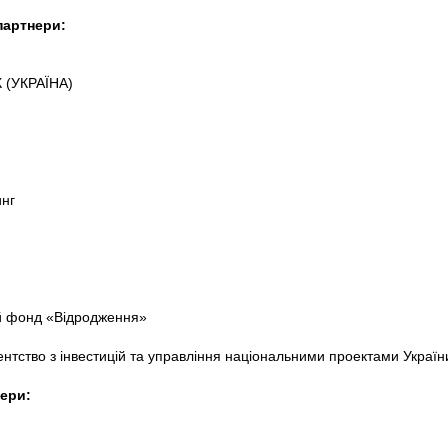
партнери:
 (УКРАЇНА)
нг
 фонд «Відродження»
нтство з інвестицій та управління національними проектами Україн
ери: