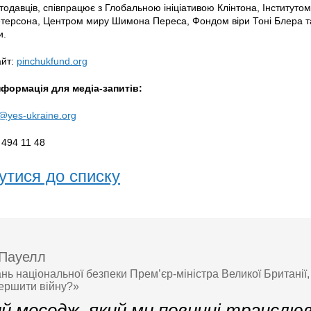
одавців, співпрацює з Глобальною ініціативою Клінтона, Інститутом
етерсона, Центром миру Шимона Переса, Фондом віри Тоні Блера 
ми.
айт:
pinchukfund.org
нформація для медіа-запитів:
@yes-ukraine.org
 494 11 48
утися до списку
Пауелл
ань національної безпеки Прем’єр-міністра Великої Британії
ершити війну?»
й меседж, який ми повинні транслю