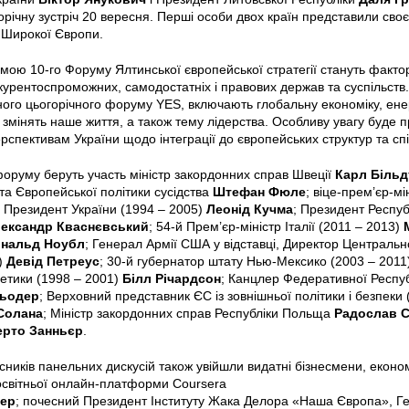
річну зустріч 20 вересня. Перші особи двох країн представили св
 Широкої Європи.
ою 10-го Форуму Ялтинської європейської стратегії стануть фактор
курентоспроможних, самодостатніх і правових держав та суспільств.
ого цьогорічного форуму YES, включають глобальну економіку, енер
о змінять наше життя, а також тему лідерства. Особливу увагу буде
рспективам України щодо інтеграції до європейських структур та спі
форуму беруть участь міністр закордонних справ Швеції
Карл Більд
а Європейської політики сусідства
Штефан Фюле
; віце-прем’єр-м
; Президент України (1994 – 2005)
Леонід Кучма
; Президент Респуб
ександр Кваснєвський
; 54-й Прем’єр-міністр Італії (2011 – 2013)
нальд Ноубл
; Генерал Армії США у відставці, Директор Централь
)
Девід Петреус
; 30-й губернатор штату Нью-Мексико (2003 – 2011
етики (1998 – 2001)
Білл Річардсон
; Канцлер Федеративної Респуб
ьодер
; Верховний представник ЄС із зовнішньої політики і безпеки
Солана
; Міністр закордонних справ Республіки Польща
Радослав С
рто Занньєр
.
сників панельних дискусій також увійшли видатні бізнесмени, економ
освітньої онлайн-платформи Coursera
ер
; почесний Президент Інституту Жака Делора «Наша Європа», Г