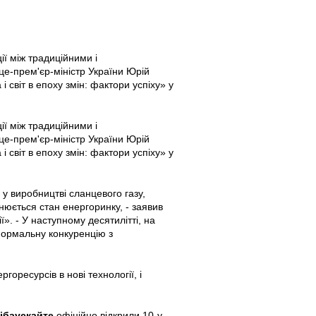
ії між традиційними і
е-прем'єр-міністр України Юрій
і світ в епоху змін: фактори успіху» у
ії між традиційними і
е-прем'єр-міністр України Юрій
і світ в епоху змін: фактори успіху» у
у виробництві сланцевого газу,
нюється стан енергоринку, - заявив
ї». - У наступному десятилітті, на
 нормальну конкуренцію з
оресурсів в нові технології, і
ібаускайте
офіційно відкрили 10-у