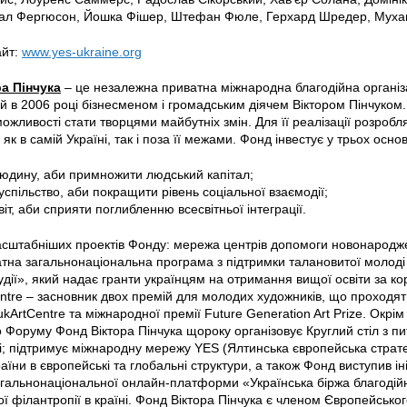
йал Фергюсон, Йошка Фішер, Штефан Фюле, Герхард Шредер, Мухам
айт:
www.yes-ukraine.org
а Пінчука
– це незалежна приватна міжнародна благодійна організа
й в 2006 році бізнесменом і громадським діячем Віктором Пінчуко
ожливості стати творцями майбутніх змін. Для її реалізації розроб
 як в самій Україні, так і поза її межами. Фонд інвестує у трьох осн
 людину, аби примножити людський капітал;
суспільство, аби покращити рівень соціальної взаємодії;
світ, аби сприяти поглибленню всесвітньої інтеграції.
сштабніших проектів Фонду: мережа центрів допомоги новонародже
атна загальнонаціональна програма з підтримки талановитої молоді 
тудії», який надає гранти українцям на отримання вищої освіти за 
ntre – засновник двох премій для молодих художників, що проходять
kArtCentre та міжнародної премії Future Generation Art Prize. Окрім 
 Форуму Фонд Віктора Пінчука щороку організовує Круглий стіл з пит
і; підтримує міжнародну мережу YES (Ялтинська європейська страте
раїни в європейські та глобальні структури, а також Фонд виступив і
гальнонаціональної онлайн-платформи «Українська біржа благодійн
ї філантропії в країні. Фонд Віктора Пінчука є членом Європейськог