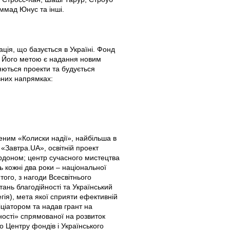
мад Юнус та інші.
ція, що базується в Україні. Фонд
м. Його метою є надання новим
ляються проекти та будується
овних напрямках:
ним «Колиски надії», найбільша в
«Завтра.UA», освітній проект
кордоном; центр сучасного мистецтва
 кожні два роки – національної
того, з нагоди Всесвітнього
ань благодійності та Український
гія), мета якої сприяти ефективній
ніціатором та надав грант на
ості» спрямованої на розвиток
о Центру фондів і Українського