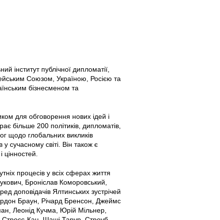
ий інститут публічної дипломатії,
пейським Союзом, Україною, Росією та
раїнським бізнесменом та
иком для обговорення нових ідей і
рає більше 200 політиків, дипломатів,
іалог щодо глобальних викликів
 у сучасному світі. Він також є
і цінностей.
утніх процесів у всіх сферах життя
нукович, Броніслав Коморовський,
ред доповідачів Ялтинських зустрічей
Гордон Браун, Річард Бренсон, Джеймс
ан, Леонід Кучма, Юрій Мільнер,
к Стросс-Кан, Шаші Тарур, Строуб