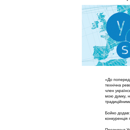
«До попередн
технічна рев
член українсь
мою думку, н
традиційним
Бойко додав:
конкуренція 
Президент У