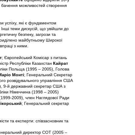
оє бачення можливостей створення
и успіху, які є фундаментом
 Інші теми дискусій, що увійшли до
гетичну безпеку, загрози та
 приділено майбутньому Широкої
впраці з ними.
т
; Європейський Комісар з питань
іністр Республіки Казахстан
Кайрат
ліки Польща (1995 – 2005), Голова
Маріо Монті
; Генеральний Секретар
ного розвідувального управління США
), 9-й державний секретар США з
ліки Німеччина (1998 – 2005)
 (1999-2009), член Наглядової Ради
ікорський
; Генеральний секретар
істи та експерти: співзасновник та
енеральний директор СОТ (2005 –