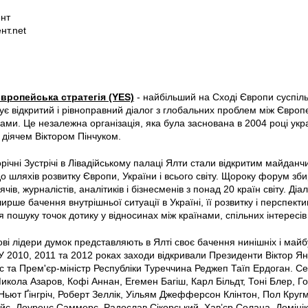
нт
нт.net
вропейська стратегія (YES)
- найбільший на Сході Європи суспільн
ує відкритий і рівноправний діалог з глобальних проблем між Євро
ами. Це незалежна організація, яка була заснована в 2004 році ук
діячем Віктором Пінчуком.
річні Зустрічі в Лівадійському палаці Ялти стали відкритим майданч
о шляхів розвитку Європи, України і всього світу. Щороку форум зби
чів, журналістів, аналітиків і бізнесменів з понад 20 країн світу. Д
рше бачення внутрішньої ситуації в Україні, її розвитку і перспектив
 пошуку точок дотику у відносинах між країнами, спільних інтересів 
тові лідери думок представляють в Ялті своє бачення нинішніх і майб
 У 2010, 2011 та 2012 роках заходи відкривали Президенти Віктор Я
та Прем'єр-міністр Республіки Туреччина Реджеп Таїп Ердоган. Се
икола Азаров, Кофі Аннан, Егемен Багіш, Карл Більдт, Тоні Блер, 
ьют Ґінгріч, Роберт Зеллік, Уільям Джефферсон Клінтон, Пол Кругм
йс, Лоуренс Саммерс, Радослав Сікорський, Хав’єр Солана, Доміні