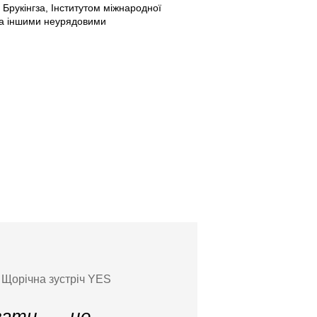
 Брукінгза, Інститутом міжнародної
та іншими неурядовими
, Щорічна зустріч YES
вати, — це