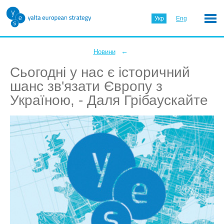
Укр
Eng
←
Новини
Сьогодні у нас є історичний
шанс зв'язати Європу з
Україною, - Даля Грібаускайте