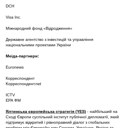
DCH
Visa Inc.
Міжнародний фонд «Відродження»
Державне агентство з інвестицій та управління
національними проектами України
Меіда-партнери:
Euronews
Корреспондент
Kорреспондент.net
ICTV
ЕРА ФМ
Ялтинська європейська стратегія (YES)
- найбільший на
Сході Європи суспільний інститут публічної дипломатії, який
підтримує відкритий і рівноправний діалог з глобальних
проблем між Європейським Союзом, Україною, Росією та