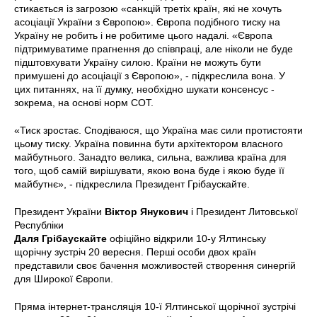
стикається із загрозою «санкцій третіх країн, які не хочуть
асоціації України з Європою». Європа подібного тиску на
Україну не робить і не робитиме цього надалі. «Європа
підтримуватиме прагнення до співпраці, але ніколи не буде
підштовхувати Україну силою. Країни не можуть бути
примушені до асоціації з Європою», - підкреслила вона. У
цих питаннях, на її думку, необхідно шукати консенсус -
зокрема, на основі норм СОТ.
«Тиск зростає. Сподіваюся, що Україна має сили протистояти
цьому тиску. Україна повинна бути архітектором власного
майбутнього. Занадто велика, сильна, важлива країна для
того, щоб самій вирішувати, якою вона буде і якою буде її
майбутнє», - підкреслила Президент Грібаускайте.
Президент України
Віктор Янукович
і Президент Литовської
Республіки
Даля Грібаускайте
офіційно відкрили 10-у Ялтинську
щорічну зустріч 20 вересня. Перші особи двох країн
представили своє бачення можливостей створення синергій
для Широкої Європи.
Пряма інтернет-трансляція 10-ї Ялтинської щорічної зустрічі