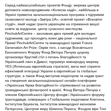
Серед наймасштабніших проектів Фонду: мережа центрів
допомоги новонародженим «Колиски надії», найбільша в
Україні приватна загальнонаціональна програма з підтримки
талановитої молоді «Завтра.UA», освітній проект «Всесвітні
студії», який надає гранти українцям на отримання вищої
освіти за кордоном; центр сучасного мистецтва
PinchukArtCentre – засновник двох премій для молодих
художників, що проходять кожні два роки – національної
Премії PinchukArtCentre та міжнародної премії Future
Generation Art Prize. Окрім того, з нагоди Всесвітнього
Економічного Форуму Фонд Віктора Пінчука щороку
організовує Круглий стіл з питань благодійності та
Український ланч в Давосі; підтримує міжнародну мережу
YES (Ялтинська європейська стратегія), мета якої сприяти
ефективній інтеграції України в європейські та глобальні
структури, а також Фонд виступив ініціатором та надав грант
на створення загальнонаціональної онлайн-платформи
«Українська біржа благодійності» спрямованої на розвиток
громадянської філантропії в країні. Фонд Віктора Пінчука є
членом Європейського Центру фондів і Українського форуму
грантодавців, співпрацює з Глобальною ініціативою Клінтона,
Інститутом Брукінгза, Інститутом міжнародної економіки
Петерсона, Центром миру Шимона Переса, Фондом віри Тоні