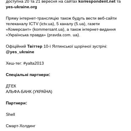
доступна 20 та 21 вересня на сайтах
korrespondent.net
та
yes-ukraine.org
Пряму інтернет-трансляцію також будуть вести веб-сайти
телеканалу ICTV (ictv.ua), 5 каналу (5.ua), газети
«Комерсант» (kommersant.ua), а також інтернет-видання
«Українська правда» (pravda.com. ua).
Офіційний
Твіттер
10-ї Ялтинської щорічної зустрічі:
@yes_ukraine
Хеш-тег: #yalta2013
Спеціальні партнери:
ДТЕК
АЛЬФА-БАНК (УКРАЇНА)
Партнери:
Shell
Смарт-Холдинг