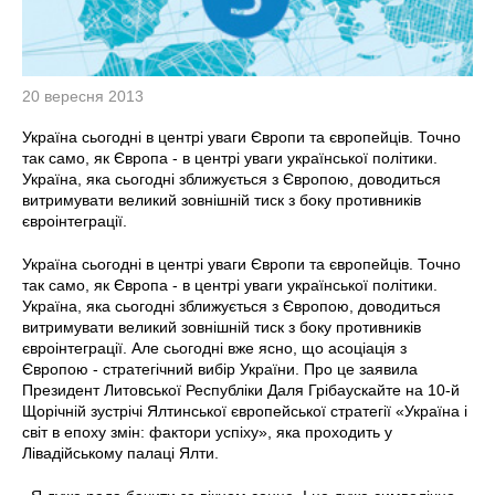
20 вересня 2013
Україна сьогодні в центрі уваги Європи та європейців. Точно
так само, як Європа - в центрі уваги української політики.
Україна, яка сьогодні зближується з Європою, доводиться
витримувати великий зовнішній тиск з боку противників
євроінтеграції.
Україна сьогодні в центрі уваги Європи та європейців. Точно
так само, як Європа - в центрі уваги української політики.
Україна, яка сьогодні зближується з Європою, доводиться
витримувати великий зовнішній тиск з боку противників
євроінтеграції. Але сьогодні вже ясно, що асоціація з
Європою - стратегічний вибір України. Про це заявила
Президент Литовської Республіки Даля Грібаускайте на 10-й
Щорічній зустрічі Ялтинської європейської стратегії «Україна і
світ в епоху змін: фактори успіху», яка проходить у
Лівадійському палаці Ялти.