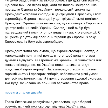
«Я дуже рада бачити за вікном сонце. І це дуже символічно,
що воно вийшло якраз тоді, коли ми почали конференцію
про долю Європи та України» - почала свій виступ пані
Президент. «Україна сьогодні в центрі уваги Євросоюзу і всіх
європейців. Європа - сьогодні у центрі української політики.
Президент України чітко наголосив, що асоціація з Європою -
це стратегічний вибір України. Сьогодні цей вибір був
підтверджений і тими, хто при владі, і тими, хто в опозиції. Є
рішучість у підтримці прагнень України до Європи і з боку
Євросоюзу, і з боку всіх європейців».
Президент Литви зазначила, що Україні сьогодні необхідна
консолідація політичної волі для того, щоб вона «почала
думати і відчувати як європейська країна». Залишаються чіткі
конкретні завдання, які Україна повинна виконати для
подальшої євроінтеграції. Насамперед - створити правові
гарантії чистих і прозорих виборів, забезпечити рівні умови
для всіх політичних партій і груп, створення судової системи,
яка буде заснована на принципі верховенства права.
проекты спален дизайн
Глава Литовської республіки підкреслила, що в Європі
розуміють, який тиск сьогодні відчуває Україна, яка