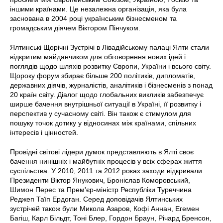
іншими країнами. Це незалежна організація, яка була
заснована в 2004 році українським бізнесменом та
громадським діячем Віктором Пінчуком.
Ялтинські Щорічні Зустрічі в Лівадійському палаці Ялти стали
відкритим майданчиком для обговорення нових ідей і
поглядів щодо шляхів розвитку Європи, України і всього світу.
Щороку форум збирає більше 200 політиків, дипломатів,
державних діячів, журналістів, аналітиків і бізнесменів з понад
20 країн світу. Діалог щодо глобальних викликів забезпечує
ширше бачення внутрішньої ситуації в Україні, її розвитку і
перспектив у сучасному світі. Він також є стимулом для
пошуку точок дотику у відносинах між країнами, спільних
інтересів і цінностей.
Провідні світові лідери думок представляють в Ялті своє
бачення нинішніх і майбутніх процесів у всіх сферах життя
суспільства. У 2010, 2011 та 2012 роках заходи відкривали
Президенти Віктор Янукович, Броніслав Коморовський,
Шимон Перес та Прем'єр-міністр Республіки Туреччина
Реджеп Таїп Ердоган. Серед доповідачів Ялтинських
зустрічей також були Микола Азаров, Кофі Аннан, Егемен
Багіш, Карл Більдт, Тоні Блер, Гордон Браун, Річард Бренсон,