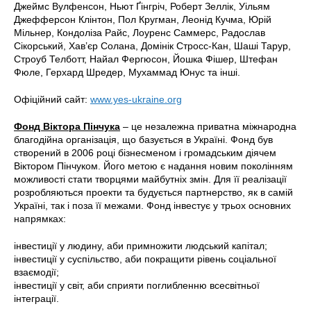
Джеймс Вулфенсон, Ньют Ґінгріч, Роберт Зеллік, Уільям
Джефферсон Клінтон, Пол Кругман, Леонід Кучма, Юрій
Мільнер, Кондоліза Райс, Лоуренс Саммерс, Радослав
Сікорський, Хав’єр Солана, Домінік Стросс-Кан, Шаші Тарур,
Строуб Телботт, Найал Фергюсон, Йошка Фішер, Штефан
Фюле, Герхард Шредер, Мухаммад Юнус та інші.
Офіційний сайт:
www.yes-ukraine.org
Фонд Віктора Пінчука
– це незалежна приватна міжнародна
благодійна організація, що базується в Україні. Фонд був
створений в 2006 році бізнесменом і громадським діячем
Віктором Пінчуком. Його метою є надання новим поколінням
можливості стати творцями майбутніх змін. Для її реалізації
розробляються проекти та будується партнерство, як в самій
Україні, так і поза її межами. Фонд інвестує у трьох основних
напрямках:
інвестиції у людину, аби примножити людський капітал;
інвестиції у суспільство, аби покращити рівень соціальної
взаємодії;
інвестиції у світ, аби сприяти поглибленню всесвітньої
інтеграції.