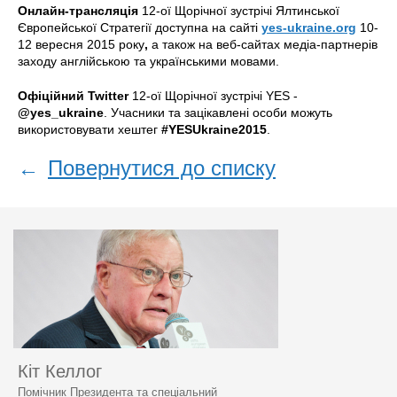
Онлайн-трансляція
12-ої Щорічної зустрічі Ялтинської
Європейської Стратегії доступна на сайті
yes-ukraine.org
10-
12 вересня 2015 року
,
а також на веб-сайтах медіа-партнерів
заходу англійською та українськими мовами.
Офіційний Twitter
12-ої Щорічної зустрічі YES -
@yes_ukraine
. Учасники та зацікавлені особи можуть
використовувати хештег
#YESUkraine2015
.
←
Повернутися до списку
Кіт Келлог
Помічник Президента та спеціальний