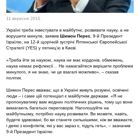
11 вересня 2015
Україні треба інвестувати в майбутнє, розвивати науку, а не
ворушити минуле, заявив
Шимон Перес
, 9-й Президент
Ізраїлю, на 12-й щорічній зустрічі Ялтинської Європейської
Стратегії (YES) у пятниц’ю в Києві.
«Треба йти за наукою, наука не має кордонів, обмежень,
наука немає рефлексії… Не намагайтеся вирішити проблеми
минулого, я не знаю, чи це взагалі можливо», – сказав
політик.
Шимон Перес вважає, що в Україні живуть розумні, освічені
люди – і саме цій потенціал є майбутнім держави. «Я не
пропонуватиму вам жодних політичних рішень, тому що вони
вимагають багатьох переговорів. Наголошуйте на
майбутньому, потрібно науку розвивати. Ви можете, навіть,
будете здивовані, бо ви станете сильнішими, ніж ви вважаєте,
і деякі з конфліктів, які у вас зараз є, підуть геть», – зазначив
9-й Президент Ізраїлю.