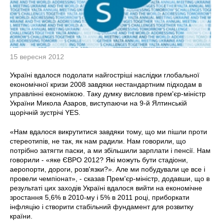
15 вересня 2012
Україні вдалося подолати найгостріші наслідки глобальної
економічної кризи 2008 завдяки нестандартним підходам в
управлінні економікою. Таку думку висловив прем'єр-міністр
України Микола Азаров, виступаючи на 9-й Ялтинській
щорічній зустрічі YES.
«Нам вдалося викрутитися завдяки тому, що ми пішли проти
стереотипів, не так, як нам радили. Нам говорили, що
потрібно затягти паски, а ми збільшили зарплати і пенсії. Нам
говорили - «яке ЄВРО 2012? Які можуть бути стадіони,
аеропорти, дороги, розв'язки?». Але ми побудували це все і
провели чемпіонат», - сказав Прем'єр-міністр, додавши, що в
результаті цих заходів Україні вдалося вийти на економічне
зростання 5,6% в 2010-му і 5% в 2011 році, приборкати
інфляцію і створити стабільний фундамент для розвитку
країни.