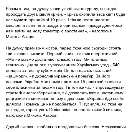
Разом з тим, на думку глави українського уряду, сьогодні
проходить друга хвиля кризи. «Криза охопила весь світ і буде
нас мучити принаймні 10 років. І тільки нестандартне
мислення і вміння знаходити оригінальні підходи допоможе
нам вийти на нову траєкторію зростання», - наголосив
Микола Азаров.
На думку прем'єр-міністра, перед Україною сьогодні стоять
три ключові виклики. Перший з них - виклик енергетичний.
«Ми не маємо достатньої кількості газу. Ми платимо
гігантську ціну за газ: з урахуванням Харківських угод - 540
доларів за тисячу кубометрів. Це для нас колосальний
«зашморг», - підкреслив український прем'єр. За його
словами, Україна має намір протягом 15 років забезпечити
себе власними запасами газу. І в той же час - впроваджувати
стратегії енергозбереження, які дозволять вже в наступному
році знизити споживання газу в два рази. «Україна йде своїм
шляхом. І комусь це не подобається. Ті зусилля, які Україна
докладає, гарантують їй відповідь на енергетичний виклик», -
наголосив Микола Азаров.
Другий виклик - глобальна продовольча безпека. Незважаючи