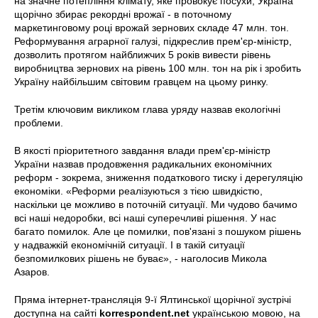
на значне потепління клімату, яке провокує посухи, Україна
щорічно збирає рекордні врожаї - в поточному
маркетинговому році врожай зернових складе 47 млн. тон.
Реформування аграрної галузі, підкреслив прем'єр-міністр,
дозволить протягом найближчих 5 років вивести рівень
виробництва зернових на рівень 100 млн. тон на рік і зробить
Україну найбільшим світовим гравцем на цьому ринку.
Третім ключовим викликом глава уряду назвав екологічні
проблеми.
В якості пріоритетного завдання влади прем'єр-міністр
України назвав продовження радикальних економічних
реформ - зокрема, зниження податкового тиску і дерегуляцію
економіки. «Реформи реалізуються з тією швидкістю,
наскільки це можливо в поточній ситуації. Ми чудово бачимо
всі наші недоробки, всі наші суперечливі рішення. У нас
багато помилок. Але це помилки, пов'язані з пошуком рішень
у надважкій економічній ситуації. І в такій ситуації
безпомилкових рішень не буває», - наголосив Микола
Азаров.
Пряма інтернет-трансляція 9-ї Ялтинської щорічної зустрічі
доступна на сайті
korrespondent.net
українською мовою, на