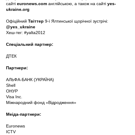
сайті
euronews.com
англійською, а також на сайті
yes-
ukraine.org
Офіційний
Твіттер
9-ї Ялтинської щорічної зустрічі:
@yes_ukraine
Хеш-тег: #yalta2012
Спеціальний партнер:
ДТЕК
Партнери:
АЛЬФА-БАНК (УКРАЇНА)
Shell
ОНУР
Visa Inc.
Міжнародний фонд «Відродження»
Меіда-партнери:
Euronews
ICTV