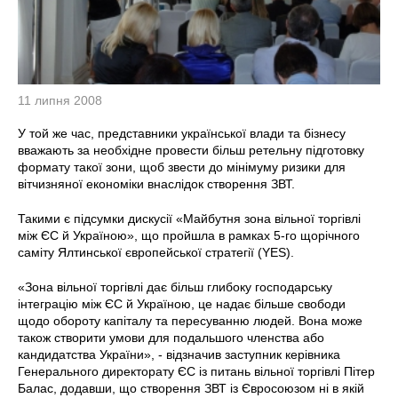
11 липня 2008
У той же час, представники української влади та бізнесу
вважають за необхідне провести більш ретельну підготовку
формату такої зони, щоб звести до мінімуму ризики для
вітчизняної економіки внаслідок створення ЗВТ.
Такими є підсумки дискусії «Майбутня зона вільної торгівлі
між ЄС й Україною», що пройшла в рамках 5-го щорічного
саміту Ялтинської європейської стратегії (YES).
«Зона вільної торгівлі дає більш глибоку господарську
інтеграцію між ЄС й Україною, це надає більше свободи
щодо обороту капіталу та пересуванню людей. Вона може
також створити умови для подальшого членства або
кандидатства України», - відзначив заступник керівника
Генерального директорату ЄС із питань вільної торгівлі Пітер
Балас, додавши, що створення ЗВТ із Євросоюзом ні в якій