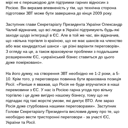
мірі не є перешкодою для підтримки гарних відносин з
Росією. Він виразив впевненість у тім, що технічна сторона
підготовки ЗВТ може бути завершена до кінця 2009 року.
Заступник глави Секретаріату Президента України Олександр
Чалий відзначив, що всі люди в Україні підтримують будь-які
заходи щодо інтеграції в ЄС. Але в той же час, він відзначив,
що «вільна торгівля із країною, що не має шансів на членство
або має кандидатські шанси - це різні варіанти переговорів».
З огляду на це, а також враховуючи проблеми з подальшим
розширенням ЄС, «український бізнес ставиться до цього
дуже помірковано».
На його думку, на створення ЗВТ необхідно не 1-2 роки, а 5-
10. Крім того, у переговорах повинна бути врахована позиція
Росії. «Раніше я вважав, що Росія не буде втручатися в наші
перемовини з ЄС. У нас із Росією гарна угода про вільну
торгівлю і це дуже вигідно нашому бізнесу, тому що не
підпадає під такі жорсткі умови, які диктує ВТО. Але зараз
Росія дуже стурбована нашими переговорами». Заступник
Голови Секретаріату Президента висловив думку про те, що
необхідно вести тристоронні переговори - за участі ЄС,
України та Росії.