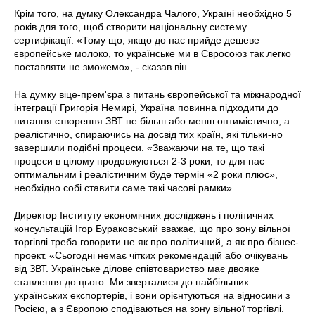
Крім того, на думку Олександра Чалого, Україні необхідно 5
років для того, щоб створити національну систему
сертифікації. «Тому що, якщо до нас прийде дешеве
європейське молоко, то українське ми в Євросоюз так легко
поставляти не зможемо», - сказав він.
На думку віце-прем'єра з питань європейської та міжнародної
інтеграції Григорія Немирі, Україна повинна підходити до
питання створення ЗВТ не більш або менш оптимістично, а
реалістично, спираючись на досвід тих країн, які тільки-но
завершили подібні процеси. «Зважаючи на те, що такі
процеси в цілому продовжуються 2-3 роки, то для нас
оптимальним і реалістичним буде термін «2 роки плюс»,
необхідно собі ставити саме такі часові рамки».
Директор Інституту економічних досліджень і політичних
консультацій Ігор Бураковський вважає, що про зону вільної
торгівлі треба говорити не як про політичний, а як про бізнес-
проект. «Сьогодні немає чітких рекомендацій або очікувань
від ЗВТ. Українське ділове співтовариство має двояке
ставлення до цього. Ми зверталися до найбільших
українських експортерів, і вони орієнтуються на відносини з
Росією, а з Європою сподіваються на зону вільної торгівлі.