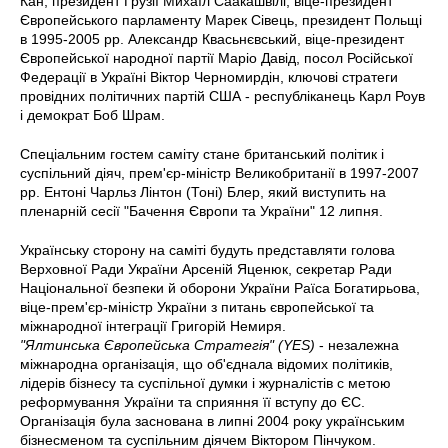
Кан, президент Грузії Михаїл Саакашвілі, віце-президент
Європейського парламенту Марек Сівець, президент Польщі
в 1995-2005 рр. Александр Квасьнєвський, віце-президент
Європейської народної партії Маріо Давід, посол Російської
Федерації в Україні Віктор Черномирдін, ключові стратеги
провідних політичних партій США - республіканець Карл Роув
і демократ Боб Шрам.
Спеціальним гостем саміту стане британський політик і
суспільний діяч, прем'єр-міністр Великобританії в 1997-2007
рр. Ентоні Чарльз Лінтон (Тоні) Блер, який виступить на
пленарній сесії "Бачення Європи та України" 12 липня.
Українську сторону на саміті будуть представляти голова
Верховної Ради України Арсеній Яценюк, секретар Ради
Національної безпеки й оборони України Раїса Богатирьова,
віце-прем'єр-міністр України з питань європейської та
міжнародної інтеграції Григорій Немиря.
"Ялтинська Європейська Стратегія" (YES)
- незалежна
міжнародна організація, що об'єднала відомих політиків,
лідерів бізнесу та суспільної думки і журналістів c метою
реформування України та сприяння її вступу до ЄС.
Організація була заснована в липні 2004 року українським
бізнесменом та суспільним діячем Віктором Пінчуком.