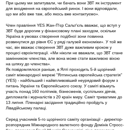
При цьому ми запитували, чи бачать вони ЗВТ як інструмент
для входження на європейський ринок. І вони відповідали,
що ми або вже там, або якось вже контактуємо».
Член правління YES Жан-П'єр Сальт'єль вважає, що вступ у
ЗВТ буде дорогим у фінансовому плані заходом, оскільки
Україна в умовах створення подібної зони повинна
розвинутися до рівня ЄС у ряді галузей економіки». У той же
час, він вважає створення ЗВТ дуже важливим кроком у
процесі євроінтеграції. «Ми ніколи не вважали, що ЗВТ стане
замінником членства, але вона може стати важливою віхою
на шляху до членства».
Як повідомлялося раніше, в Ялті проходить 5-й щорічний
саміт міжнародної мережі "Ялтинська європейська стратегія"
(YES) - найбільший і найвпливовіший неурядовий форум з
питань України та Європейського союзу. У саміті візьмуть
участь понад 160 політиків, бізнесменів, суспільних діячів,
дипломатів і журналістів з 20 країн миру. Саміт триватиме до
13 липня. Пленарні засідання традиційно пройдуть у
Лівадійському палаці.
Серед учасників 5-го щорічного саміту організації - директор-
розпорядник Міжнародного валютного фонду Домінік Стросс-