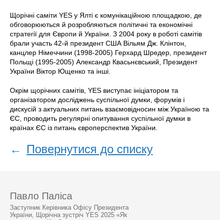
Щорічні саміти YES у Ялті є комунікаційною площадкою, де
обговорюються й розробляються політичні та економічні
стратегії для Європи й України. З 2004 року в роботі самітів
брали участь 42-й президент США Вільям Дж. Клінтон,
канцлер Німеччини (1998-2005) Герхард Шредер, президент
Польщі (1995-2005) Александр Квасьнєвський, Президент
України Віктор Ющенко та інші.
Окрім щорічних самітів, YES виступає ініціатором та
організатором досліджень суспільної думки, форумів і
дискусій з актуальних питань взаємовідносин між Україною та
ЄС, проводить регулярні опитування суспільної думки в
країнах ЄС із питань європерспектив України.
←
Повернутися до списку
Павло Паліса
Заступник Керівника Офісу Президента
України, Щорічна зустріч YES 2025 «Як