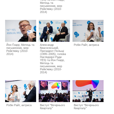
Митець та
письменник, мер
Рейк'явіку (2010-
2014)
Йон Ґнарр, Митець та
Александр
Робін Райт, актриса
письменник, мер
Кваснєвський,
Рейк'явіку (2010-
Президент Польщі
2014)
(1995–2005), голова
Наглядової Ради
YES) та Йон Ґнарр,
Митець та
письменник, мер
Рейк'явіку (2010-
2014)
Робін Райт, актриса
Виступ "Вечірнього
Виступ "Вечірнього
Кварталу"
Кварталу"