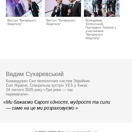
Виступ "Вечірнього
Виступ "Вечірнього
Володимир
Кварталу"
Кварталу"
Зеленський,
Президент України з
учасниками
"Вечірнього
Кварталу"
Вадим Сухаревський
Командувач Сил безпілотних систем Збройних
Сил України, Спеціальна зустріч YES у Києві,
24 лютого 2025 року «Три роки — час
перемагати»
«Ми бажаємо Європі єдності, мудрості та сили
— саме на це ми розраховуємо »