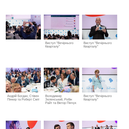
Виступ "Вечірнього
Виступ "Вечірнього
Кварталу"
Кварталу"
Андрій Богдан, Стівен
Володимир
Виступ "Вечірнього
Пінкер та Роберт Сміт
Зеленський, Робін
Кварталу"
Райт та Віктор Пінчук