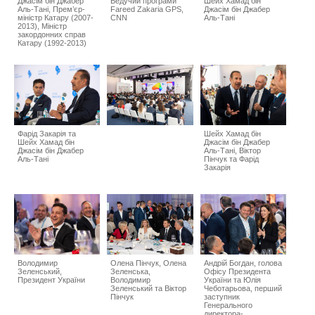
Джасім бін Джабер
Ведучий програми
Шейх Хамад бін
Аль-Тані, Прем’єр-
Fareed Zakaria GPS,
Джасім бін Джабер
міністр Катару (2007-
CNN
Аль-Тані
2013), Міністр
закордонних справ
Катару (1992-2013)
Фарід Закарія та
Шейх Хамад бін
Шейх Хамад бін
Джасім бін Джабер
Джасім бін Джабер
Аль-Тані, Віктор
Аль-Тані
Пінчук та Фарід
Закарія
Володимир
Олена Пінчук, Олена
Андрій Богдан, голова
Зеленський,
Зеленська,
Офісу Президента
Президент України
Володимир
України та Юлія
Зеленський та Віктор
Чеботарьова, перший
Пінчук
заступник
Генерального
директора-