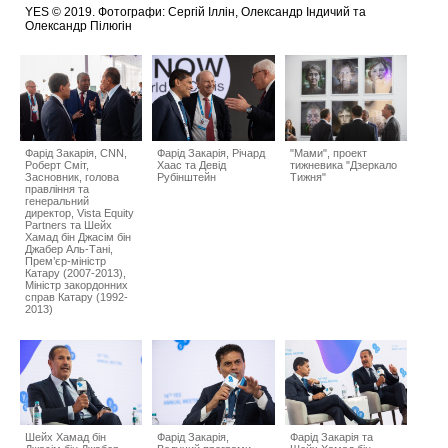
YES © 2019. Фотографи: Сергій Іллін, Олександр Індичий та
Олександр Пілюгін
Фарід Закарія, CNN,
Фарід Закарія, Річард
"Мами", проект
Роберт Сміт,
Хаас та Девід
тижневика "Дзеркало
Засновник, голова
Рубінштейн
Тижня"
правління та
генеральний
директор, Vista Equity
Partners та Шейх
Хамад бін Джасім бін
Джабер Аль-Тані,
Прем’єр-міністр
Катару (2007-2013),
Міністр закордонних
справ Катару (1992-
2013)
Шейх Хамад бін
Фарід Закарія,
Фарід Закарія та