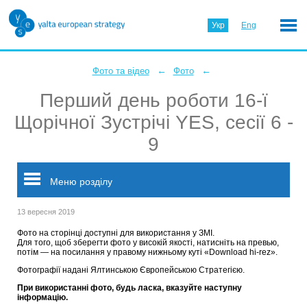
Укр
Eng
←
←
Фото та відео
Фото
Перший день роботи 16-ї
Щорічної Зустрічі YES, сесії 6 -
9
Меню розділу
13 вересня 2019
Фото на сторінці доступні для використання у ЗМІ.
Для того, щоб зберегти фото у високій якості, натисніть на превью,
потім — на посилання у правому нижньому куті «Download hi-rez».
Фотографії надані Ялтинською Європейською Стратегією.
При використанні фото, будь ласка, вказуйте наступну
інформацію.