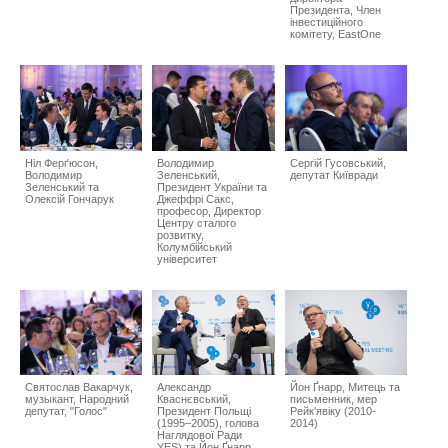
Президента, Член
інвестиційного
комітету, EastOne
Ніл Ферґюсон,
Володимир
Сергій Гусовський,
Володимир
Зеленський,
депутат Київради
Зеленський та
Президент України та
Олексій Гончарук
Джеффрі Сакс,
професор, Директор
Центру сталого
розвитку,
Колумбійський
університет
Святослав Вакарчук,
Александр
Йон Ґнарр, Митець та
музыкант, Народний
Кваснєвський,
письменник, мер
депутат, "Голос"
Президент Польщі
Рейк'явіку (2010-
(1995–2005), голова
2014)
Наглядової Ради
YES) та Йон Ґнарр,