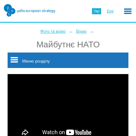
Укр
Eng
←
←
Фото та відео
Відео
Майбутнє НАТО
Меню розділу