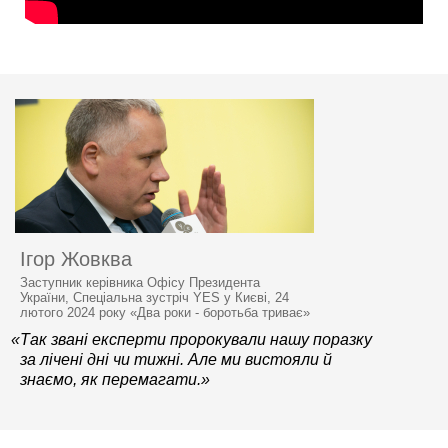
Ігор Жовква
Заступник керівника Офісу Президента
України, Спеціальна зустріч YES у Києві, 24
лютого 2024 року «Два роки - боротьба триває»
«Так звані експерти пророкували нашу поразку
за лічені дні чи тижні. Але ми вистояли й
знаємо, як перемагати.»