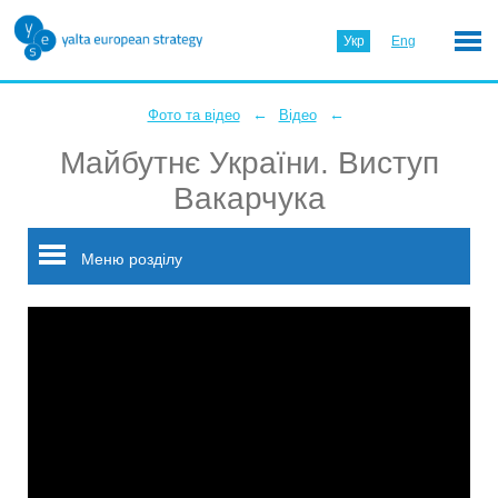
Укр
Eng
←
←
Фото та відео
Відео
Майбутнє України. Виступ
Вакарчука
Меню розділу