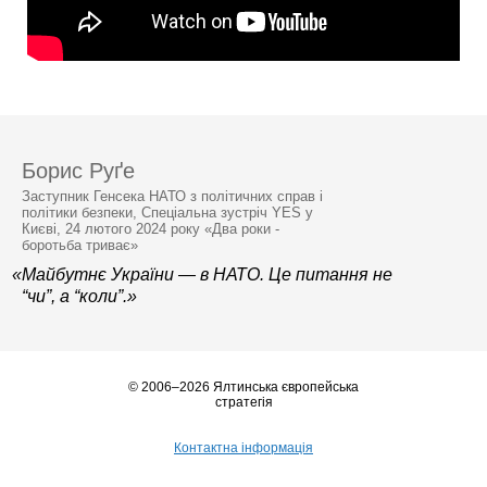
Борис Руґе
Заступник Генсека НАТО з політичних справ і
політики безпеки, Спеціальна зустріч YES у
Києві, 24 лютого 2024 року «Два роки -
боротьба триває»
«Майбутнє України — в НАТО. Це питання не
“чи”, а “коли”.»
© 2006–2026 Ялтинська європейська
стратегія
Контактна інформація