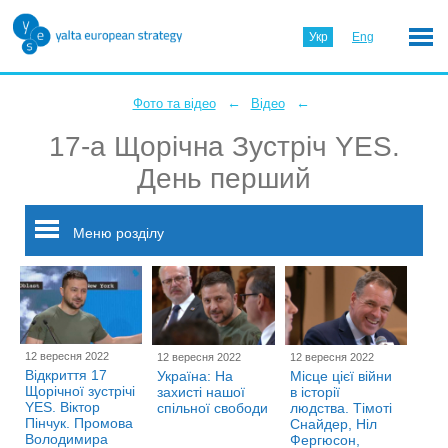
Укр
Eng
←
←
Фото та відео
Відео
17-а Щорічна Зустріч YES.
День перший
Меню розділу
12 вересня 2022
12 вересня 2022
12 вересня 2022
Відкриття 17
Україна: На
Місце цієї війни
Щорічної зустрічі
захисті нашої
в історії
YES. Віктор
спільної свободи
людства. Тімоті
Пінчук. Промова
Снайдер, Ніл
Володимира
Фергюсон,