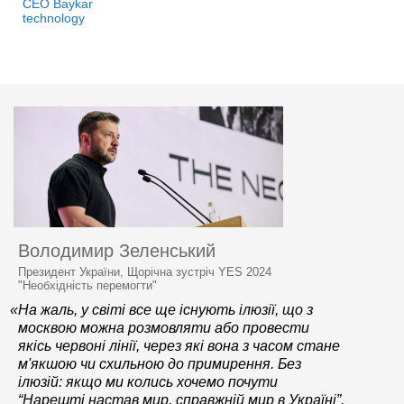
CEO Baykar
technology
Володимир Зеленський
Президент України, Щорічна зустріч YES 2024
"Необхідність перемогти"
«На жаль, у світі все ще існують ілюзії, що з
москвою можна розмовляти або провести
якісь червоні лінії, через які вона з часом стане
м'якшою чи схильною до примирення. Без
ілюзій: якщо ми колись хочемо почути
“Нарешті настав мир, справжній мир в Україні”,