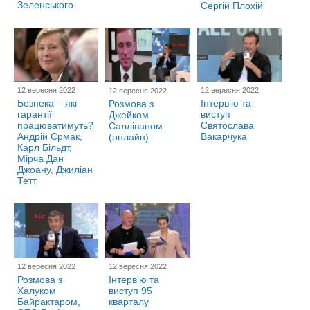
Зеленського
Сергій Плохій
12 вересня 2022
12 вересня 2022
12 вересня 2022
Безпека – які
Інтерв’ю та
Розмова з
гарантії
виступ
Джейком
працюватимуть?
Святослава
Салліваном
Андрій Єрмак,
Вакарчука
(онлайн)
Карл Більдт,
Мірча Дан
Джоану, Джиліан
Тетт
12 вересня 2022
12 вересня 2022
Розмова з
Інтерв’ю та
Халуком
виступ 95
Байрактаром,
кварталу