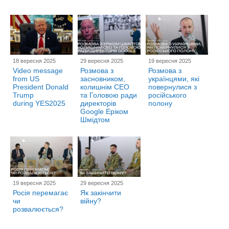
18 вересня 2025
29 вересня 2025
19 вересня 2025
Video message
Розмова з
Розмова з
from US
засновником,
українцями, які
President Donald
колишнім CEO
повернулися з
Trump
та Головою ради
російського
during YES2025
директорів
полону
Google Еріком
Шмідтом
19 вересня 2025
29 вересня 2025
Росія перемагає
Як закінчити
чи
війну?
розвалюється?