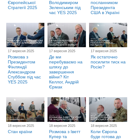
Європейської
Володимиром
посланником
Стратегії 2025
Зеленським під
Президента
час YES 2025
США в Україні
17 вересня 2025
17 вересня 2025
17 вересня 2025
Розмова з
Де ми
Як остаточно
Президентом
перебуваємо на
посилити тиск на
Фінляндії
шляху до
Росію?
Александром
завершення
Стуббом під час
війни? Кіт
YES 2025
Келлог, Андрій
Єрмак
18 вересня 2025
18 вересня 2025
18 вересня 2025
Стан країни
Розмова з Іветт
Коли Європа
Купер та
буде готова до