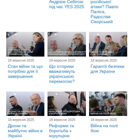
Андрієм Сибігою
російської
під час YES 2025
атаки? Павло
Паліса,
Радослав
Сікорський
18 вересня 2025
18 вересня 2025
18 вересня 2025
Стан війни та що
Що історики
Гарантії безпеки
потрібно для її
вважатимуть
для України
завершення
українською
перемогою?
18 вересня 2025
18 вересня 2025
18 вересня 2025
Дрони та
Реформи та
Війна на полі
майбутнє війни в
боротьба з
бою
Україні
корупцією