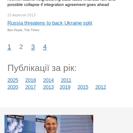
possible collapse if integration agreement goes ahead
23 вересня
2013
Russia threatens to back Ukraine split
Ben Hoyle, The Times
1
2
3
4
Публікації за рік:
2025
2018
2014
2011
2020
2017
2013
2019
2015
2012