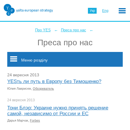
Укр
Eng
←
←
Про YES
Преса про нас
Преса про нас
Меню розділу
24 вересня 2013
YESть ли путь в Европу без Тимошенко?
Юлия Лаврисюк,
Обозреватель
24 вересня
2013
Тони Блэр: Украине нужно принять решение
самой, независимо от России и ЕС
Дарья Марчак,
Forbes