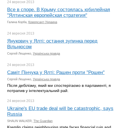
24 вересня
2013
Все в споре. В Крыму состоялась юбилейная
"Ялтинская европейская стратегия"
Галина Корба,
Комерсант-Украина
24 вересня
2013
Янукович у Ялті: остання зупинка перед
Вільнюсом
Сергей Лещенко,
Українська правда
24 вересня
2013
Саміт Пінчука у Ялті: Рашен проти "Рошен"
Сергей Лещенко,
Українська правда
Після дебілізму, який ми спостерігаємо в парламенті, я
потрапив у інтелектуальний рай.
24 вересня
2013
Ukraine's EU trade deal will be catastrophic, says
Russia
SHAUN WALKER,
The Guardian
Kremlin claims neighbouring state faces financial ruin and