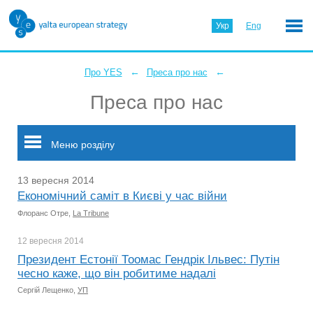
Укр
Eng
←
←
Про YES
Преса про нас
Преса про нас
Меню розділу
13 вересня 2014
Економічний саміт в Києві у час війни
Флоранс Отре,
La Tribune
12 вересня
2014
Президент Естонії Тоомас Гендрік Ільвес: Путін
чесно каже, що він робитиме надалі
Сергій Лещенко,
УП