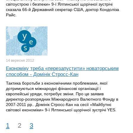
світоустрою і безпеки» 9-ї Ялтинської щорічної зустрічі
сказала 66-й Державний секретар США, доктор Кондоліза
Райс.
14 вересня
2012
Економіку треба «перезапустити» новаторським
способом - Домінік Стросс-Кан
Тактика боротьби з економічними проблемами, якої
дотримуються міжнародні фінансові організації і
європейські уряди, потребує зміни. Про це заявив
директор-розпорядник Міжнародного Валютного Фонду в
2007-2011 рр.. Домінік Стросс-Кан на сесії «Майбутнє
світової економіки» 9-ї Ялтинської щорічної зустрічі YES.
1
2
3