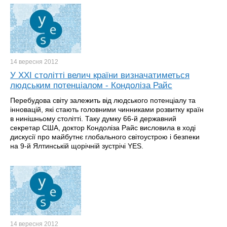
14 вересня
2012
У XXI столітті велич країни визначатиметься
людським потенціалом - Кондоліза Райс
Перебудова світу залежить від людського потенціалу та
інновацій, які стають головними чинниками розвитку країн
в нинішньому столітті. Таку думку 66-й державний
секретар США, доктор Кондоліза Райс висловила в ході
дискусії про майбутнє глобального світоустрою і безпеки
на 9-й Ялтинській щорічній зустрічі YES.
14 вересня
2012