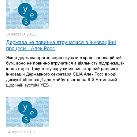
14 вересня
2012
Держава не повинна втручатися в інноваційні
процеси - Алек Росс
Якщо держава прагне спровокувати в країні інноваційний
бум, воно не повинно втручатися в діяльність підприємців-
інноваторів. Таку точку зору висловив старший радник з
інновацій Державного секретаря США Алек Росс в ході
дискусії «Інновації для майбутнього» на 9-й Ялтинській
щорічній зустрічі YES.
14 вересня
2012