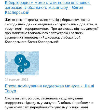
Кібертероризм може стати новою ключовою
загрозою глобального масштабу - Євген
Касперський
Життя кожної країни залежить від кіберсистем, які на
сьогоднішній день є надзвичайно уразливими для атак, в
тому числі - терористичних. Про це сказав під час дискусії
про майбутнє глобального світоустрою і безпеки
засновник і генеральний директор Лабораторії
Касперського Євген Касперський.
14 вересня
2012
Епоха домінування наддержав минула - Шаші
Тарур
Система світоустрою, заснована на домінуванні
наддержав, відходить у минуле. Глобальні проблеми в
сучасному світі передбачають участь у їх вирішенні