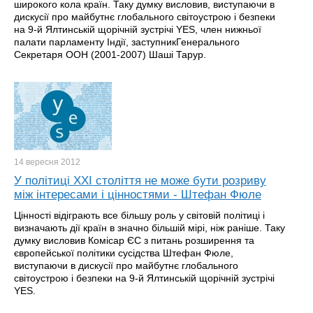
широкого кола країн. Таку думку висловив, виступаючи в
дискусії про майбутнє глобального світоустрою і безпеки
на 9-й Ялтинській щорічній зустрічі YES, член нижньої
палати парламенту Індії, заступникГенерального
Секретаря ООН (2001-2007) Шаші Тарур.
14 вересня
2012
У політиці XXI століття не може бути розриву
між інтересами і цінностями - Штефан Фюле
Цінності відіграють все більшу роль у світовій політиці і
визначають дії країн в значно більшій мірі, ніж раніше. Таку
думку висловив Комісар ЄС з питань розширення та
європейської політики сусідства Штефан Фюле,
виступаючи в дискусії про майбутнє глобального
світоустрою і безпеки на 9-й Ялтинській щорічній зустрічі
YES.