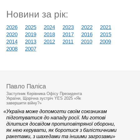
Новини за рік:
2026
2025
2024
2023
2022
2021
2020
2019
2018
2017
2016
2015
2014
2013
2012
2011
2010
2009
2008
2007
Павло Паліса
Заступник Керівника Офісу Президента
України, Щорічна зустріч YES 2025 «Як
завершити війну?»
«Україна може допомогти своїм союзникам
підготуватися до нападу росії. Ми готові
ділитися досвідом протиповітряної оборони,
як нею керувати, як боротися з балістичними
ракетами, з шахедами та іншими загрозами»