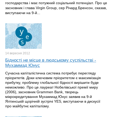
господарства і має потужний соціальний потенціал. Про це
засновник і глава Virgin Group, сер Річард Бренсон, сказав,
виступаючи на 9-й...
14 вересня
2012
Бідності не місце в людському суспільстві -
Мухаммад Юнус
Сучасна капіталістична система потребує перегляду
пріоритетів. Доки ключовим пріоритетом є максимізація
прибутку, проблему глобальної бідності вирішити буде
неможливо. Про це лауреат Нобелівської премії миру
(2006), засновник Grammen Bank, творець
мікрокредитування Мухаммад Юнус заявив на 9-й
Ялтинській щорічній зустрічі YES, виступаючи в дискусії
про майбутнє капіталізму.