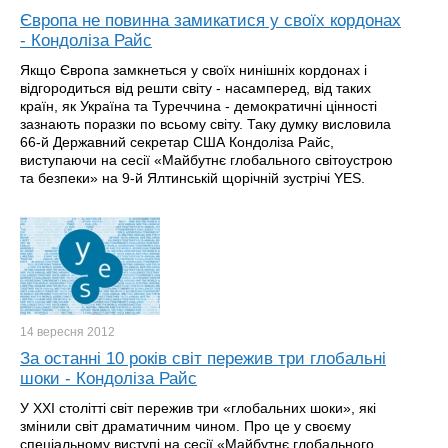
Європа не повинна замикатися у своїх кордонах
- Кондоліза Райс
Якщо Європа замкнеться у своїх нинішніх кордонах і
відгородиться від решти світу - насамперед, від таких
країн, як Україна та Туреччина - демократичні цінності
зазнають поразки по всьому світу. Таку думку висловила
66-й Державний секретар США Кондоліза Райс,
виступаючи на сесії «Майбутнє глобального світоустрою
та безпеки» на 9-й Ялтинській щорічній зустрічі YES.
14 вересня
2012
За останні 10 років світ пережив три глобальні
шоки - Кондоліза Райс
У XXI столітті світ пережив три «глобальних шоки», які
змінили світ драматичним чином. Про це у своєму
спеціальному виступі на сесії «Майбутнє глобального