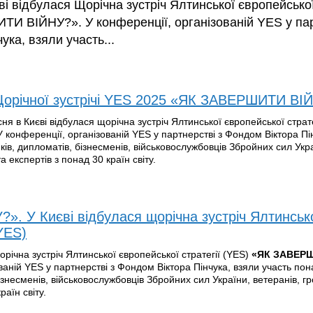
ві відбулася Щорічна зустріч Ялтинської європейської
И ВІЙНУ?». У конференції, організованій YES у пар
ука, взяли участь...
Щорічної зустрічі YES 2025 «ЯК ЗАВЕРШИТИ ВІ
ня в Києві відбулася щорічна зустріч Ялтинської європейської страте
онференції, організованій YES у партнерстві з Фондом Віктора Пін
ків, дипломатів, бізнесменів, військовослужбовців Збройних сил Укр
а експертів з понад 30 країн світу.
 У Києві відбулася щорічна зустріч Ялтинськ
(YES)
орічна зустріч Ялтинської європейської стратегії (YES)
«ЯК ЗАВЕР
ованій YES у партнерстві з Фондом Віктора Пінчука, взяли участь по
бізнесменів, військовослужбовців Збройних сил України, ветеранів, г
раїн світу.