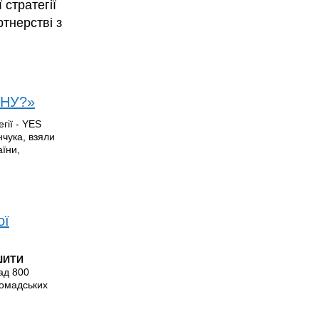
 стратегії
тнерстві з
ЙНУ?»
гії - YES
чука, взяли
аїни,
ої
ШИТИ
над 800
ромадських