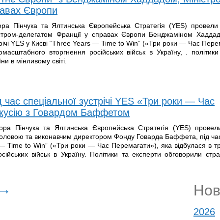
равах Європи
ра Пінчука та Ялтинська Європейська Стратегія (YES) провели
стром-делегатом Франції у справах Європи Бенджаміном Хаддад
трічі YES у Києві “Three Years — Time to Win” («Три роки — Час Пере
масштабного вторгнення російських військ в Україну, . політики
ни в мінливому світі.
д час спеціальної зустрічі YES «Три роки — Час
скусію з Говардом Баффетом
ора Пінчука та Ялтинська Європейська Стратегія (YES) провел
оловою та виконавчим директором Фонду Говарда Баффета, під час
s — Time to Win” («Три роки — Час Перемагати»), яка відбулася в 
ійських військ в Україну. Політики та експерти обговорили страт
→
Нов
2026