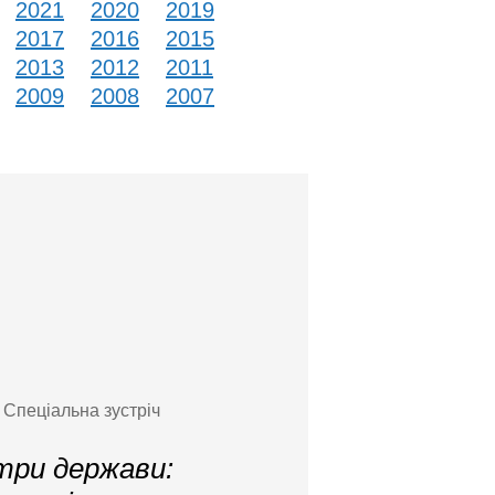
2021
2020
2019
2017
2016
2015
2013
2012
2011
2009
2008
2007
 Спеціальна зустріч
 три держави: