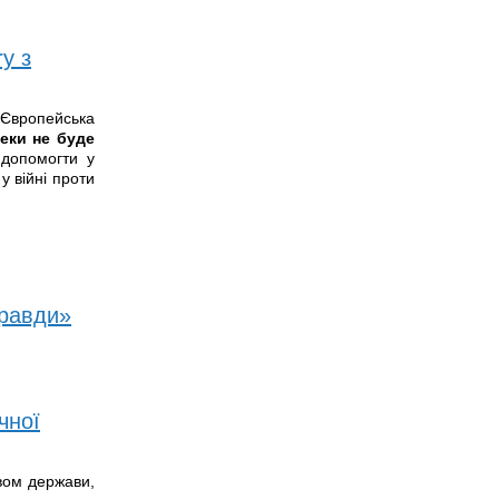
y з
 Європейська
пеки не буде
допомогти у
у війні проти
Правди»
чної
твом держави,