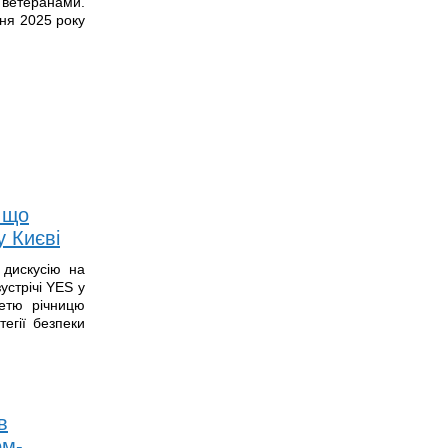
 ветеранами.
сня 2025 року
: що
у Києві
 дискусію на
устрічі YES у
ретю річницю
егії безпеки
в
ом-