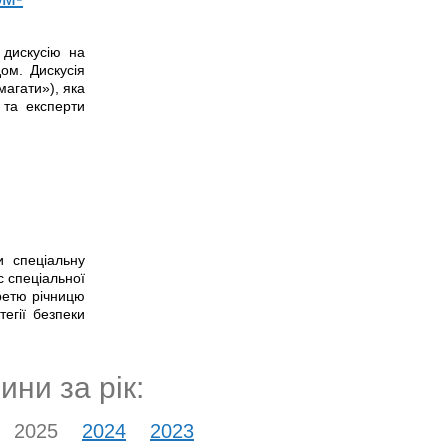
 дискусію на
ом. Дискусія
магати»), яка
 та експерти
и спеціальну
 спеціальної
третю річницю
егії безпеки
ини за рік:
2025
2024
2023