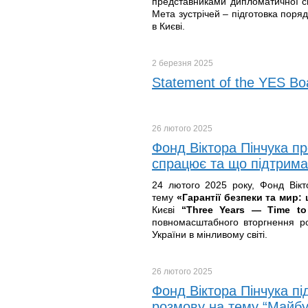
представниками дипломатичної сп
Мета зустрічей – підготовка поряд
в Києві.
2 березня
2025
Statement of the YES B
26 лютого
2025
Фонд Віктора Пінчука пр
спрацює та що підтримаю
24 лютого 2025 року, Фонд Вікт
тему
«Гарантії безпеки та мир
Києві
“Three Years — Time t
повномасштабного вторгнення рос
України в мінливому світі.
26 лютого
2025
Фонд Віктора Пінчука під
розмову на тему “Майбу