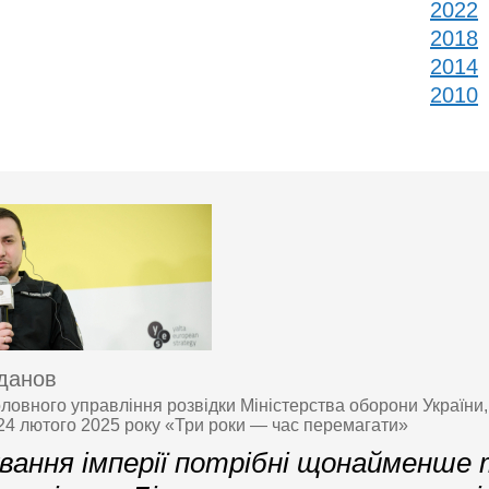
2022
2018
2014
2010
данов
ловного управління розвідки Міністерства оборони України,
 24 лютого 2025 року «Три роки — час перемагати»
ування імперії потрібні щонайменше