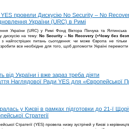
 YES провели Дискусію No Security – No Recover
ідновлення України (URC) в Римі
ення України (URC) у Римі Фонд Віктора Пінчука та Ялтинська
у дискусію на тему:
No Security – No Recovery («Чому без без
 найгостріших питань сьогодення: чи може Європа не тільки 
 зробити все необхідне для того, щоб допомогти Україні перемогти 
 від України і вже зараз треба діяти
таття Наглядової Ради YES для «Європейської 
алась у Києві в рамках підготовки до 21-ї Щорі
пейської Стратегії
йської Стратегії (YES) провела низку зустрічей у Києві з керівниц