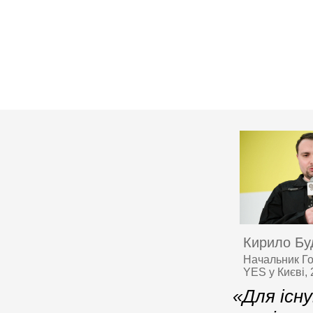
Кирило Бу
Начальник Го
YES у Києві,
«Для існ