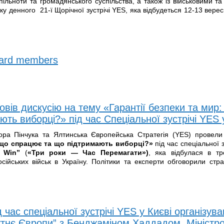
ільноти та громадянського суспільства, а також із військовими та
ку денного 21-ї Щорічної зустрічі YES, яка відбудеться 12-13 вере
oard members
овів дискусію на тему «Гарантії безпеки та мир
ть виборці?» під час Спеціальної зустрічі YES 
ора Пінчука та Ялтинська Європейська Стратегія (YES) провели
: що спрацює та що підтримають виборці?»
під час спеціальної з
o Win”
(
«Три роки — Час Перемагати»)
, яка відбулася в т
ійських військ в Україну. Політики та експерти обговорили страт
 час спеціальної зустрічі YES у Києві організува
тнє Європи” з Бенджаміном Хаддадом, Міністр