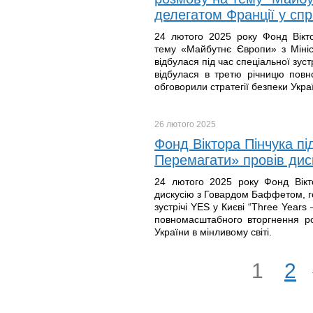
делегатом Франції у сп
24 лютого 2025 року Фонд Вікто
тему «Майбутнє Європи» з Міні
відбулася під час спеціальної зус
відбулася в третю річницю повно
обговорили стратегії безпеки Украї
26 лютого
2025
Фонд Віктора Пінчука пі
Перемагати» провів ди
24 лютого 2025 року Фонд Вікт
дискусію з Говардом Баффетом, г
зустрічі YES у Києві “Three Year
повномасштабного вторгнення рос
України в мінливому світі.
1
2