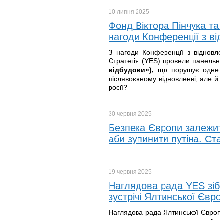
10 липня
2025
Фонд Віктора Пінчука та
нагоди Конференції з в
З нагоди Конференції з відновл
Стратегія (YES) провели панельн
відбудови»),
що порушує одне з
післявоєнному відновленні, але й
росії?
30 червня
2025
Безпека Європи залежить
аби зупинити путіна. С
19 червня
2025
Наглядова рада YES зібр
зустрічі Ялтинської Євро
Наглядова рада Ялтинської Європе