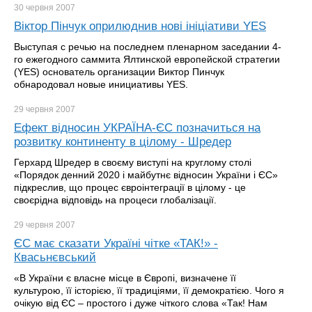
30 червня
2007
Віктор Пінчук оприлюднив нові ініціативи YES
Выступая с речью на последнем пленарном заседании 4-
го ежегодного саммита Ялтинской европейской стратегии
(YES) основатель организации Виктор Пинчук
обнародовал новые инициативы YES.
29 червня
2007
Ефект відносин УКРАЇНА-ЄС позначиться на
розвитку континенту в цілому - Шредер
Герхард Шредер в своєму виступі на круглому столі
«Порядок денний 2020 і майбутнє відносин України і ЄС»
підкреслив, що процес євроінтеграції в цілому - це
своєрідна відповідь на процеси глобалізації.
29 червня
2007
ЄС має сказати Україні чітке «ТАК!» -
Квасьнєвський
«В України є власне місце в Європі, визначене її
культурою, її історією, її традиціями, її демократією. Чого я
очікую від ЄС – простого і дуже чіткого слова «Так! Нам