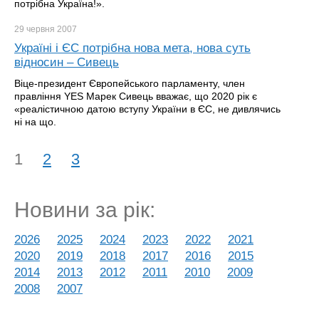
потрібна Україна!».
29 червня
2007
Україні і ЄС потрібна нова мета, нова суть
відносин – Сивець
Віце-президент Європейського парламенту, член
правління YES Марек Сивець вважає, що 2020 рік є
«реалістичною датою вступу України в ЄС, не дивлячись
ні на що.
1
2
3
Новини за рік:
2026
2025
2024
2023
2022
2021
2020
2019
2018
2017
2016
2015
2014
2013
2012
2011
2010
2009
2008
2007