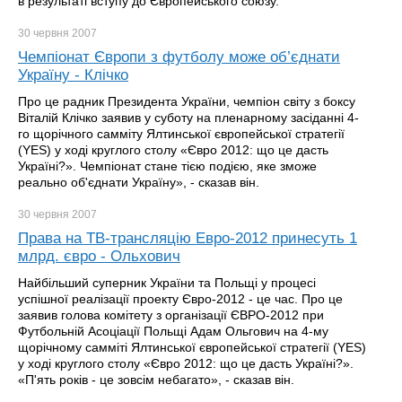
в результаті вступу до Європейського союзу.
30 червня
2007
Чемпіонат Європи з футболу може об’єднати
Україну - Клічко
Про це радник Президента України, чемпіон світу з боксу
Віталій Клічко заявив у суботу на пленарному засіданні 4-
го щорічного самміту Ялтинської європейської стратегії
(YES) у ході круглого столу «Євро 2012: що це дасть
Україні?». Чемпіонат стане тією подією, яке зможе
реально об'єднати Україну», - сказав він.
30 червня
2007
Права на ТВ-трансляцію Евро-2012 принесуть 1
млрд. євро - Ольхович
Найбільший суперник України та Польщі у процесі
успішної реалізації проекту Євро-2012 - це час. Про це
заявив голова комітету з організації ЄВРО-2012 при
Футбольній Асоціації Польщі Адам Ольгович на 4-му
щорічному самміті Ялтинської європейської стратегії (YES)
у ході круглого столу «Євро 2012: що це дасть Україні?».
«П'ять років - це зовсім небагато», - сказав він.