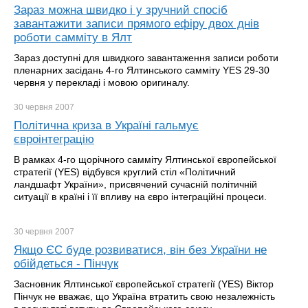
Зараз можна швидко і у зручний спосіб
завантажити записи прямого ефіру двох днів
роботи самміту в Ялт
Зараз доступні для швидкого завантаження записи роботи
пленарних засідань 4-го Ялтинського самміту YES 29-30
червня у перекладі і мовою оригиналу.
30 червня
2007
Політична криза в Україні гальмує
євроінтеграцію
В рамках 4-го щорічного самміту Ялтинської європейської
стратегії (YES) відбувся круглий стіл «Політичний
ландшафт України», присвячений сучасній політичній
ситуації в країні і її впливу на євро інтеграційні процеси.
30 червня
2007
Якщо ЄС буде розвиватися, він без України не
обійдеться - Пінчук
Засновник Ялтинської європейської стратегії (YES) Віктор
Пінчук не вважає, що Україна втратить свою незалежність