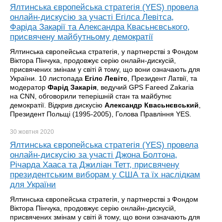
Ялтинська європейська стратегія (YES) провела
онлайн-дискусію за участі Егілса Левітса,
Фаріда Закарії та Александра Квасьнєвського,
присвячену майбутньому демократії
Ялтинська європейська стратегія, у партнерстві з Фондом
Віктора Пінчука, продовжує серію онлайн-дискусій,
присвячених змінам у світі й тому, що вони означають для
України. 10 листопада
Егілс Левітс
, Президент Латвії, та
модератор
Фарід Закарія
, ведучий GPS Fareed Zakaria
на CNN, обговорили теперішній стан та майбутнє
демократії. Відкрив дискусію
Александр Квасьнєвський
,
Президент Польщі (1995-2005), Голова Правління YES.
30 жовтня
2020
Ялтинська європейська стратегія (YES) провела
онлайн-дискусію за участі Джона Болтона,
Річарда Хааса та Джиліан Тетт, присвячену
президентським виборам у США та їх наслідкам
для України
Ялтинська європейська стратегія, у партнерстві з Фондом
Віктора Пінчука, продовжує серію онлайн-дискусій,
присвячених змінам у світі й тому, що вони означають для