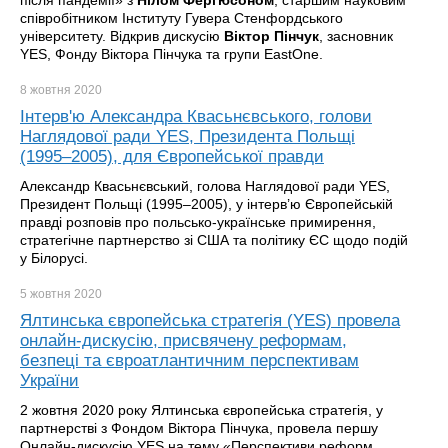
після пандемії» з
Нілом Фергюсоном
, старшим науковим
співробітником Інституту Гувера Стенфордського
університету. Відкрив дискусію
Віктор Пінчук
, засновник
YES, Фонду Віктора Пінчука та групи EastOne.
8 жовтня
2020
Інтерв'ю Александра Квасьнєвського, голови
Наглядової ради YES, Президента Польщі
(1995–2005), для Європейської правди
Александр Квасьнєвський, голова Наглядової ради YES,
Президент Польщі (1995–2005), у інтерв’ю Європейській
правді розповів про польсько-українське примирення,
стратегічне партнерство зі США та політику ЄС щодо подій
у Білорусі.
5 жовтня
2020
Ялтинська європейська стратегія (YES) провела
онлайн-дискусію, присвячену реформам,
безпеці та євроатлантичним перспективам
України
2 жовтня 2020 року Ялтинська європейська стратегія, у
партнерстві з Фондом Віктора Пінчука, провела першу
Онлайн-дискусію YES на тему «Перспективи реформ,