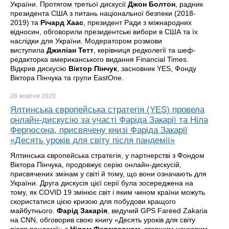
України. Протягом третьої дискусії
Джон Болтон
, радник
президента США з питань національної безпеки (2018-
2019) та
Річард Хаас
, президент Ради з міжнародних
відносин, обговорили президентські вибори в США та їх
наслідки для України. Модератором розмови
виступила
Джиліан Тетт
, керівниця редколегії та шеф-
редакторка американського видання Financial Times.
Відкрив дискусію
Віктор Пінчук
, засновник YES, Фонду
Віктора Пінчука та групи EastOne.
28 жовтня
2020
Ялтинська європейська стратегія (YES) провела
онлайн-дискусію за участі Фаріда Закарії та Ніла
Фергюсона, присвячену книзі Фаріда Закарії
«Десять уроків для світу після пандемії»
Ялтинська європейська стратегія, у партнерстві з Фондом
Віктора Пінчука, продовжує серію онлайн-дискусій,
присвячених змінам у світі й тому, що вони означають для
України. Друга дискусія цієї серії була зосереджена на
тому, як COVID 19 змінює світ і яким чином країни можуть
скористатися цією кризою для побудови кращого
майбутнього.
Фарід Закарія
, ведучий GPS Fareed Zakaria
на CNN, обговорив свою книгу «Десять уроків для світу