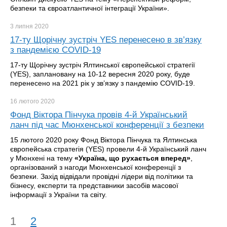
безпеки та євроатлантичної інтеграції України».
3 липня
2020
17-ту Щорічну зустріч YES перенесено в зв’язку
з пандемією COVID-19
17-ту Щорічну зустріч Ялтинської європейської стратегії
(YES), заплановану на 10-12 вересня 2020 року, буде
перенесено на 2021 рік у зв’язку з пандемію COVID-19.
16 лютого
2020
Фонд Віктора Пінчука провів 4-й Український
ланч під час Мюнхенської конференції з безпеки
15 лютого 2020 року Фонд Віктора Пінчука та Ялтинська
європейська стратегія (YES) провели 4-й Український ланч
у Мюнхені на тему
«
Україна, що рухається вперед
»
,
організований з нагоди Мюнхенської конференції з
безпеки. Захід відвідали провідні лідери від політики та
бізнесу, експерти та представники засобів масової
інформації з України та світу.
1
2