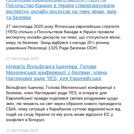
Посольство Канади в Україні співорганізували
експертну онлайн-дискусію на тему жінки, мир
та безпека
27 листопада 2020 року Ялтинська європейська стратегія
(YES) спільно з Посольством Канади в Україні провели
експертну онлайн-дискусію на теми, що стосуються жінок,
миру та безпеки. Захід відбувся з нагоди 20-ї річниці
ухвалення Резолюції 1325 Ради Безпеки ООН.
13 листопада
2020
Інтерв'ю Вольфганга Ішингера, Голови
Мюнхенської конференції з безпеки, члена
Наглядової ради YES, для Європейської
Вольфганг Ішингер, Голова Мюнхенської конференції з
безпеки, член Наглядової ради YES, в інтерв'ю для
Європейської правди поділився своїми роздумами щодо
змін, які чекають на світ через обрання нового президента
США, чому ситуація з Карабахом суттєво відрізняється від
подій на сході України та яку роль може відіграти ЄС у
конфлікті в Білорусі.
11 листопада
2020