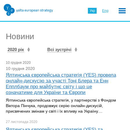
Укр
Eng
Новини
2020 рік
Всі зустрічі
10 грудня 2020
10 грудня 2020
Ялтинська європейська стратегія (YES) провела
онлайн-дискусію за участі Тоні Блера та Енн
Епплбаум про майбутнє світу і що це
означатиме для України та Європи
Ялтинська європейська стратегія, у партнерстві з Фондом
Віктора Пінчука, продовжує серію онлайн-дискусій,
присвячених змінам у світі і їх впливу на Україну....
27 листопада
2020
Ялтинська європейська стратегія (YES) та