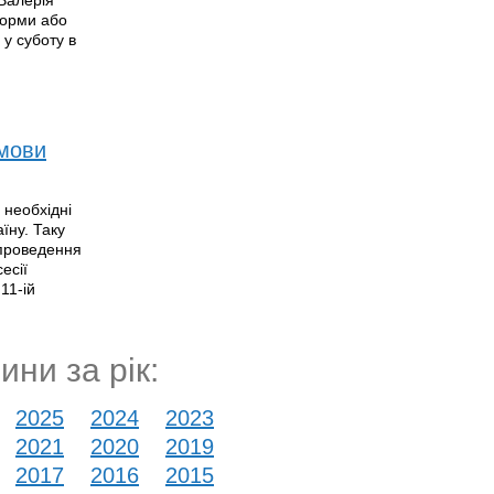
 Валерія
еформи або
 у суботу в
умови
 необхідні
їну. Таку
 проведення
есії
11-ій
ини за рік:
2025
2024
2023
2021
2020
2019
2017
2016
2015