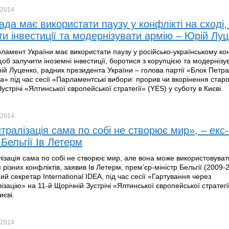
2014
ада має використати паузу у конфлікті на сході
ти інвестиції та модернізувати армію – Юрій Лу
ламент України має використати паузу у російсько-українському кон
щоб залучити іноземні інвестиції, боротися з корупцією та модернізу
ій Луценко, радник президента України – голова партії «Блок Петра
» під час сесії «Парламентські вибори: прорив чи вкорінення старо
устрічі «Ялтинської європейської стратегії» (YES) у суботу в Києві.
2014
тралізація сама по собі не створює мир», – екс
 Бельгії Ів Летерм
ізація сама по собі не створює мир, але вона може використовуват
різних конфліктів, заявив Ів Летерм, прем’єр-міністр Бельгії (2009-2
й секретар International IDEA, під час сесії «Гартування через
ізацію» на 11-й Щорічній Зустрічі «Ялтинської європейської стратегі
иєві.
2014