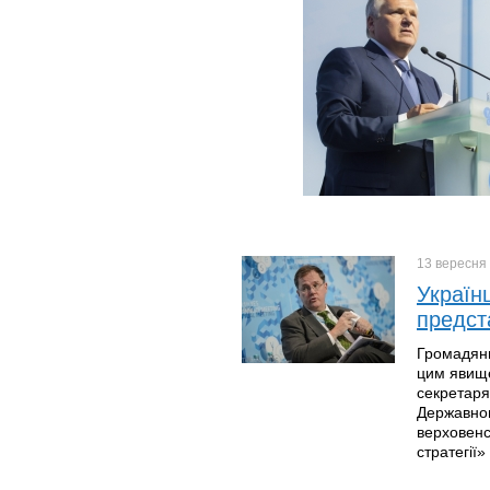
13 вересня
Україн
предст
Громадяни
цим явище
секретаря
Державног
верховенст
стратегії»