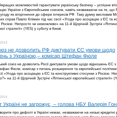
йкращих можливостей гарантувати українську безпеку – успішне вті
ацію України з Європейським союзом, навіть незважаючи на те, що 
угоду як вторгнення до сфери інтересів РФ. Таку думку висловив Мі
их справ Павло Клімкін під час сесії «Угода про асоціацію з ЄС та к
з Росією. Непросто чи неможливо» на 11-й Щорічній Зустрічі «Ялтинс
ої стратегії» (YES) у суботу в Києві.
2014
юз не дозволить РФ диктувати ЄС умови щодо
ень з Україною,– комісар Штефан Фюле
кий союз не дозволить Росії диктувати умови щодо відношень ЄС з
ефан Фюле, комісар з питань розширення та європейської політики 
сії «Угода про асоціацію з ЄС та конструктивні стосунки з Росією. Н
?» на 11-й Щорічній Зустрічі «Ялтинської європейської стратегії» (
2014
 Україні не загрожує, – голова НБУ Валерія Го
оворити про дефолт в Україні немає, незважаючи на низькі кредитні 