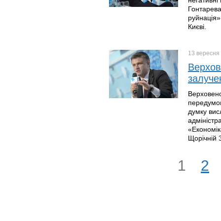
негативні
Гонтарева
руйнація» 
Києві.
13 вересня
Верхов
залуче
Верховенс
передумов
думку вис
адміністр
«Економік
Щорічній З
1
2