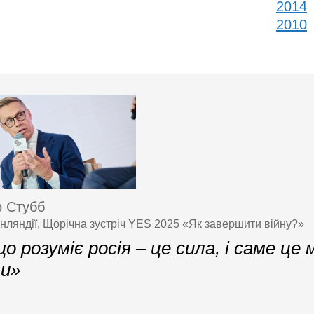
2014
2010
 Стубб
нляндії, Щорічна зустріч YES 2025 «Як завершити війну?»
о розуміє росія – це сила, і саме це
ти»