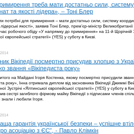
римирення треба мати достатньо сили, систему
ат та якості лідера», – Тоні Блер
ти потрібні для примирення – мати достатньо сили, систему коорди
лідерські якості», заявив Тоні Блер, прем’єр-міністр Великобританії
д час робочого обіду «У напрямку до примирення» на 11-й Щорічній З
ї європейської стратегії» (YES) у суботу в Києві.
2014
ник Вікіпедії посмертно присудив хлопцю з Укра
ко звання «Вікіпедиста року»
итого на Майдані Ігоря Костенка, якому посмертно присудили зван
ста року», Інна отримала диплом від засновника Вікіпедії Джиммі Ве
ної Зустрічі «Ялтинської європейської стратегії» (YES) у суботу в Ки
ив сестрі загиблого фірмову майку Вікіпедії з підписами членів спіл
 знали і любили Ігоря.
2014
аща гарантія української безпеки – успішне вті
ро асоціацію з ЄС", - Павло Клімкін