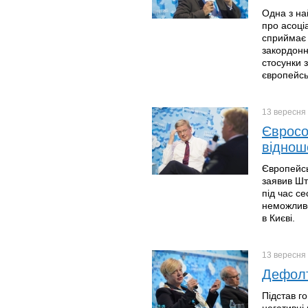
Одна з на
про асоці
сприймає 
закордонн
стосунки 
європейськ
13 вересня
Євросо
віднош
Європейсь
заявив Шт
під час се
неможливо
в Києві.
13 вересня
Дефолт
Підстав г