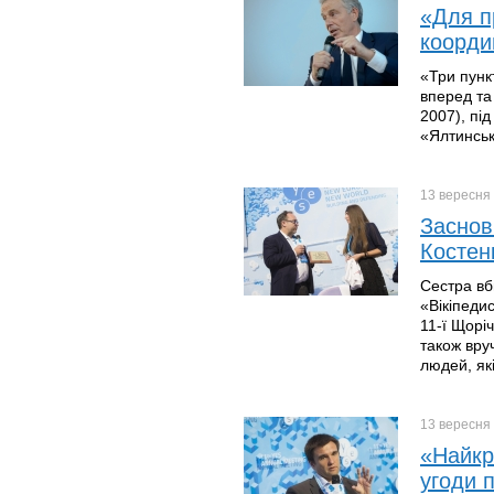
«Для п
координ
«Три пунк
вперед та 
2007), пі
«Ялтинсько
13 вересня
Заснов
Костен
Сестра вб
«Вікіпеди
11-ї Щоріч
також вруч
людей, які
13 вересня
«Найкр
угоди п