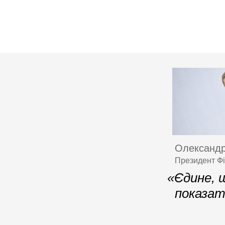
Олександр
Президент Фі
«Єдине, щ
показа