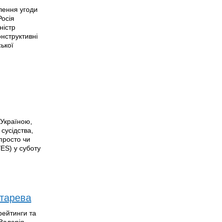
лення угоди
Росія
ністр
онструктивні
ької
 Україною,
сусідства,
епросто чи
YES) у суботу
нтарева
рейтинги та