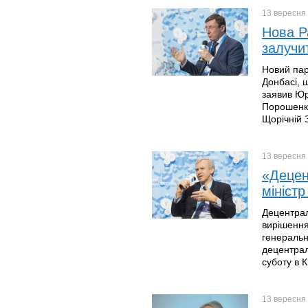
13 вересня
Нова Р
залучи
Новий пар
Донбасі, 
заявив Юр
Порошенка
Щорічній З
13 вересня
«Децен
міністр
Децентрал
вирішення 
генеральни
децентрал
суботу в К
13 вересня