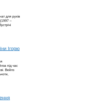
нат для рухів
 (1997 –
устрічі
їни Ігорю
ня
йлза під час
єві. Вейлз
ьноти,
лення