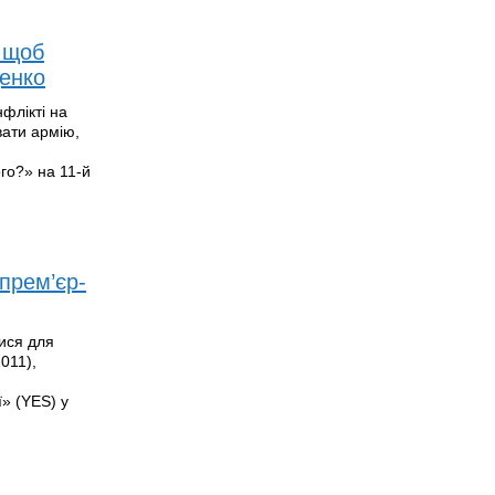
, щоб
ценко
флікті на
вати армію,
го?» на 11-й
-прем’єр-
ися для
011),
ї» (YES) у