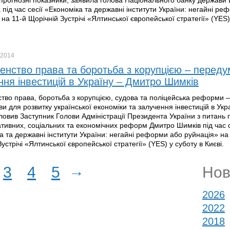
 прогнозні показники, заявила голова Національного банку держави
 під час сесії «Економіка та державні інститути України: негайні р
на 11-й Щорічній Зустрічі «Ялтинської європейської стратегії» (YES)
2014
енство права та боротьба з корупцією – перед
ння інвестицій в Україну – Дмитро Шимків
тво права, боротьба з корупцією, судова та поліцейська реформи –
и для розвитку української економіки та залучення інвестицій в Укра
ловив Заступник Голови Адміністрації Президента України з питань
ативних, соціальних та економічних реформ Дмитро Шимків під час с
а та державні інститути України: негайні реформи або руйнація» на 
устрічі «Ялтинської європейської стратегії» (YES) у суботу в Києві.
→
3
4
5
Нов
2026
2022
2018