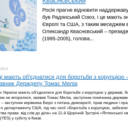
Кваснєвський
Росія прагне відновити наддержаву
був Радянський Союз, і це мають зн
Європі та США, з таким меседжем 
Олександр Кваснєвський – презид
(1995-2005), голова...
2014
ці мають об’єднатися для боротьби з корупцією 
авник Держдепу Томас Меліа
 України мають об’єднатися для боротьби з корупцією у державі, б
м не впоратися, заявив Томас Меліа, заступник помічника держав
 – заступник керівника Бюро з питань демократії, прав людини і пра
о департаменту США, під час сесії «Боротьба з корупцією, забезпе
ва права: від слів до діла» на 11-й Щорічній Зустрічі «Ялтинської є
 (YES) у суботу в Києві.