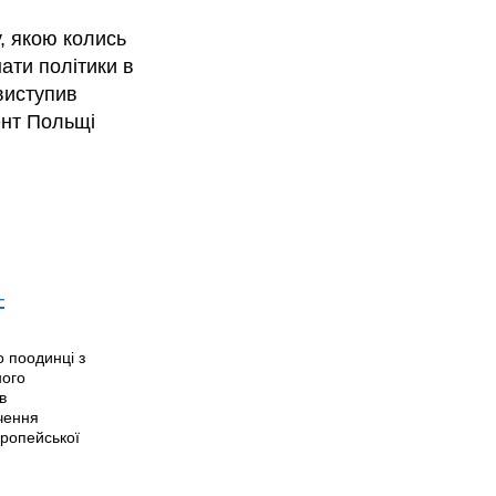
, якою колись
ати політики в
виступив
ент Польщі
–
о поодинці з
ного
в
чення
вропейської