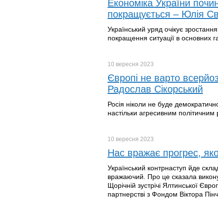
Економіка України почин
покращується – Юлія Св
Український уряд очікує зростання
покращення ситуації в основних г
10 вересня
2023
Європі не варто всерйоз
Радослав Сікорський
Росія ніколи не буде демократичн
настільки агресивним політичним
10 вересня
2023
Нас вражає прогрес, яко
Український контрнаступ йде склад
вражаючий. Про це сказала викон
Щорічній зустрічі Ялтинської Євро
партнерстві з Фондом Віктора Пінч