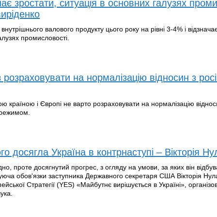
ає зростати, ситуація в основних галузях пром
иріденко
 внутрішнього валового продукту цього року на рівні 3-4% і відзнача
алузях промисловості.
 розраховувати на нормалізацію відносин з рос
ою країною і Європі не варто розраховувати на нормалізацію віднос
 режимом.
го досягла Україна в контрнаступі – Вікторія Н
но, проте досягнутий прогрес, з огляду на умови, за яких він відбув
уюча обов'язки заступника Державного секретаря США Вікторія Нул
пейської Стратегії (YES) «Майбутнє вирішується в Україні», організо
ука.