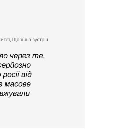
итет, Щорічна зустріч
во через те,
серйозно
росії від
з масове
овжували