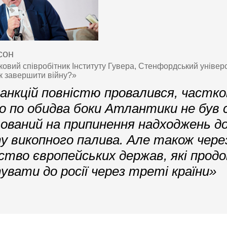
сон
овий співробітник Інституту Гувера, Стенфордський універс
к завершити війну?»
анкцій повністю провалився, частко
о по обидва боки Атлантики не був 
ваний на припинення надходжень до 
у викопного палива. Але також чере
ство європейських держав, які прод
увати до росії через треті країни»