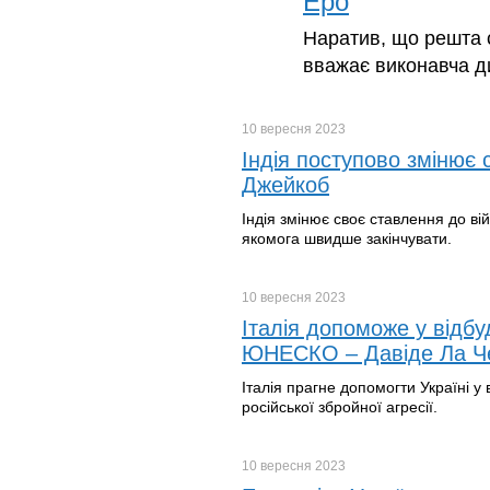
Еро
Наратив, що решта св
вважає виконавча ди
10 вересня
2023
Індія поступово змінює 
Джейкоб
Індія змінює своє ставлення до ві
якомога швидше закінчувати.
10 вересня
2023
Італія допоможе у відбу
ЮНЕСКО – Давіде Ла Че
Італія прагне допомогти Україні у 
російської збройної агресії.
10 вересня
2023