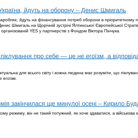
 Україна, йдуть на оборону – Денис Шмигаль
о заробляє, йдуть на фінансування потреб оборони в пріоритетному п
Денис Шмигаль на Щорічній зустрічі Ялтинської Європейської Стратег
 організованій YES у партнерстві з Фондом Віктора Пінчука.
піклування про себе — це не егоїзм, а відповід
туальна для всього світу і кожна людина має розуміти, що піклува
е егоїзм.
рмія закінчилася ще минулої осені – Кирило Бу
ому режиму, він не такий потужний, як хоче здаватися, а військова м