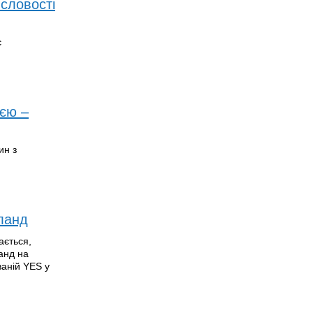
исловості
є
ією –
ин з
уланд
ається,
анд на
ваній YES у