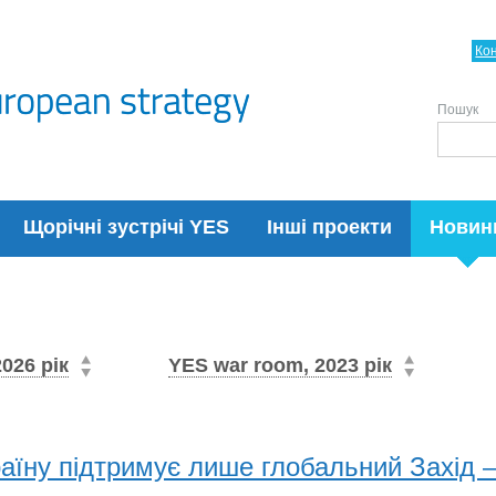
Ко
Пошук
Щорічні зустрічі YES
Інші проекти
Новин
2026 рік
YES war room, 2023 рік
аїну підтримує лише глобальний Захід 