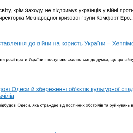
іту, крім Заходу, не підтримує українців у війні проти
ректорка Міжнародної кризової групи Комфорт Еро..
ставлення до війни на користь України – Хеппім
йни росії проти України і поступово схиляється до думки, що цю війн
дові Одеси й збереженні об’єктів культурної сп
чіліа
відбудові Одеси, яка страждає від постійних обстрілів та руйнувань 