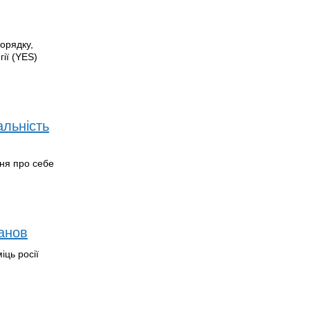
орядку,
ії (YES)
альність
ння про себе
данов
іць росії