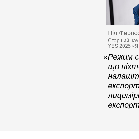
Ніл Фергю
Старший наук
YES 2025 «Я
«Режим с
що ніхт
налашто
експорт
лицемір
експорт