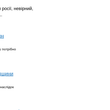
 росії, невірний,
..
он
у потрібно
адщини
внаслідок