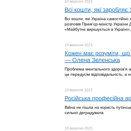
10 вересня
2023
Всі кошти, які заробляє
Всі кошти, які Україна самостійн
розповів Прем'єр-міністр України 
«Майбутнє вирішується в Україні»,
10 вересня
2023
Кожен має розуміти, що 
— Олена Зеленська
Проблема ментального здоров’я ак
це передусім відповідальність, а н
10 вересня
2023
Російська професійна а
Війна не пішла на користь путінськ
сильно деградувала.
10 вересня
2023