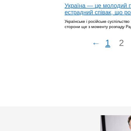
Україна — це молодий па
естрадний співак, що р
Українське і російське суспільств
сторони ще з моменту розпаду Рад
←
1
2