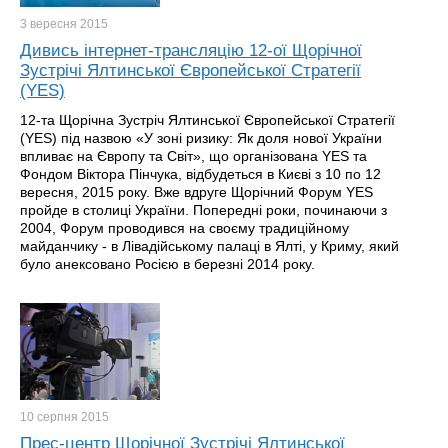
3 вересня
2015
Дивись інтернет-трансляцію 12-ої Щорічної
Зустрічі Ялтинської Європейської Стратегії
(YES)
12-та Щорічна Зустріч Ялтинської Європейської Стратегії
(YES) під назвою «У зоні ризику: Як доля нової України
впливає на Європу та Світ», що організована YES та
Фондом Віктора Пінчука, відбудеться в Києві з 10 по 12
вересня, 2015 року. Вже вдруге Щорічний Форум YES
пройде в столиці України. Попередні роки, починаючи з
2004, Форум проводився на своєму традиційному
майданчику - в Лівадійському палаці в Ялті, у Криму, який
було анексовано Росією в березні 2014 року.
10 серпня
2015
Прес-центр Щорічної Зустрічі Ялтинської