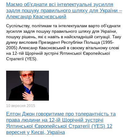
Маємо об'єднати всі інтелектуальні зусилля
задля пошуку правильного шляху для України –
Александр Кваснєвський
Суспільству, політикам та інтелектуалам варто об'єднати
зусилля задля пошуку правильного шляху для України,
пошуку рішень, які є навіть в найскладнішій ситуації. Таку
думку висловив Президент Республіки Польща (1995-
2005) Алексанр Кваснєвський в своєму вітальному слові
на 12-тій Щорічній зустрічі Ялтинської Європейської
Стратегії (YES).
10 вересня
2015
Елтон Джон говоритиме про толерантність та
права людини на 12-ій Щорічній зустрічі
Ялтинської Європейської Стратегії (YES) 12
вересня у Києві, Україна