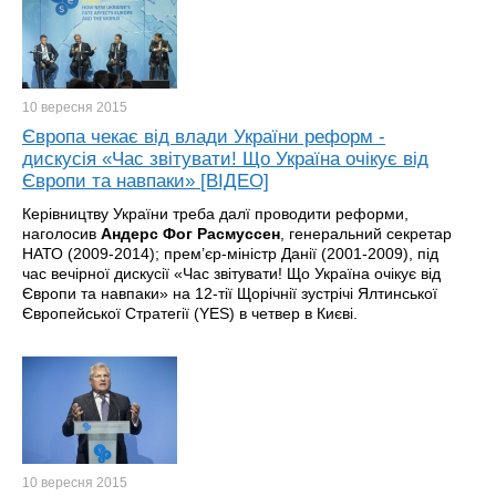
10 вересня
2015
Європа чекає від влади України реформ -
дискусія «Час звітувати! Що Україна очікує від
Європи та навпаки» [ВІДЕО]
Керівництву України треба далї проводити реформи,
наголосив
Андерс
Фог
Расмуссен
, генеральний секретар
НАТО (2009-2014); прем’єр-міністр Данії (2001-2009), під
час вечірної дискусії «Час звітувати! Що Україна очікує від
Європи та навпаки» на 12-тії Щорічнії зустрічі Ялтинської
Європейської Стратегії (YES) в четвер в Києві.
10 вересня
2015