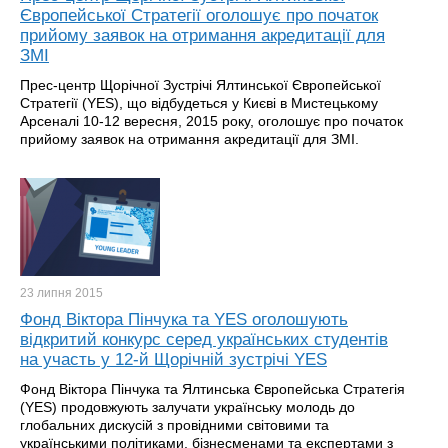
Європейської Стратегії оголошує про початок
прийому заявок на отримання акредитації для
ЗМІ
Прес-центр Щорічної Зустрічі Ялтинської Європейської
Стратегії (YES), що відбудеться у Києві в Мистецькому
Арсеналі 10-12 вересня, 2015 року, оголошує про початок
прийому заявок на отримання акредитації для ЗМІ.
23 липня
2015
Фонд Віктора Пінчука та YES оголошують
відкритий конкурс серед українських студентів
на участь у 12-й Щорічній зустрічі YES
Фонд Віктора Пінчука та Ялтинська Європейська Стратегія
(YES) продовжують залучати українську молодь до
глобальних дискусій з провідними світовими та
українськими політиками, бізнесменами та експертами з