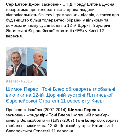
Сер Елтон Джон
, засновник СНІД Фонду Елтона Джона,
говоритиме про толерантність, права людини,
відповідальність бізнесу і громадських лідерів, а також про
будівництво більш толерантної України у вільному та
демократичному суспільстві на 12-ій Щорічній зустрічі
Ялтинської Європейської стратегії (YES) у Києві 12
вересня.
9 вересня
2015
Шимон Перес і Тоні Блер обговорять глобальні
виклики на 12-ій Щорічній зустрічі Ялтинської
Європейської Стратегії 11 вересня у Києві
Президент Ізраїлю (2007-2014)
Шимон Перес
та
засновник Фонду віри Тоні Блера і колишній прем'єр-
міністр Великобританії (1997-2007)
Тоні Блер
обговорять
глобальні виклики на 12-ій Щорічній зустрічі Ялтинської
Європейської Стратегії 11 вересня.