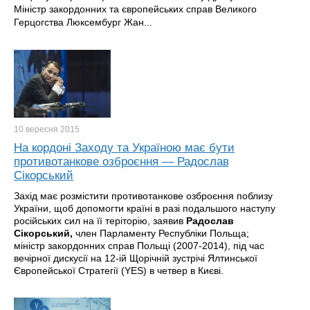
Міністр закордонних та європейських справ Великого
Герцогства Люксембург Жан...
10 вересня
2015
На кордоні Заходу та Україною має бути
противотанкове озброєння — Радослав
Сікорський
Захід має розмістити противотанкове озброєння поблизу
України, щоб допомогти країні в разі подальшого наступу
російських сил на її теріторію, заявив
Радослав
Сікорський
,
член Парламенту Республіки Польща;
міністр закордонних справ Польщі (2007-2014), під час
вечірної дискусії на 12-ій Щорічній зустрічі Ялтинської
Європейської Стратегії (YES) в четвер в Києві.