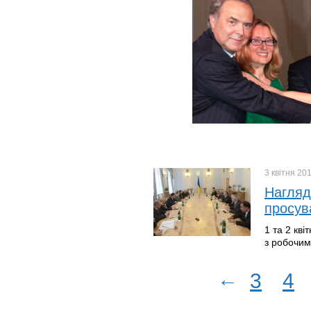
3 квітня
20
Нагляд
просув
1 та 2 кв
з робочим
←
3
4