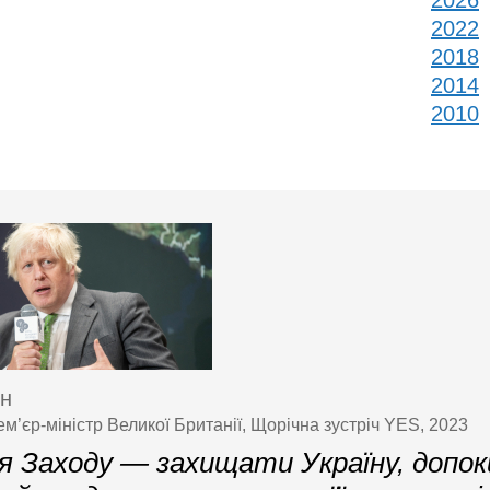
2026
2022
2018
2014
2010
он
м’єр-міністр Великої Британії, Щорічна зустріч YES, 2023
я Заходу — захищати Україну, допок