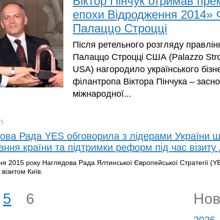
Віктор Пінчук отримав пр
епохи Відродження 2014» 
Палаццо Строцці
Після ретельного розгляду правлі
Палаццо Строцці США (Palazzo Stro
USA) нагородило українського бізн
філантропа Віктора Пінчука – засн
міжнародної...
15
ова Рада YES обговорила з лідерами України 
ання країни та підтримки реформ під час візиту
ітня 2015 року Наглядова Рада Ялтинської Європейської Стратегії (YE
 візитом Київ.
5
6
Нов