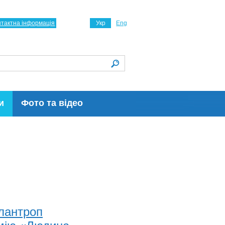
нтактна інформація
Укр
Eng
и
Фото та відео
ілантроп