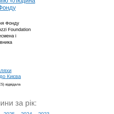
емію «Людина
Фонду
ння Фонду
zzi Foundation
есмена і
овника
шляхи
 до Києва
S) відвідала
ини за рік: