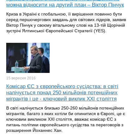
можна відносити на другий план – Віктор Пінчук
Криза в Україні є глобальною, її вирішення повинно бути
серед першочергових завдань для світових лідерів, заявив
Віктор Пінчук у своєму вітальному слові на 13-тій Щорічній
зустрічі Ялтинської Європейської Стратегії (YES).
15 вересня
2016
Комісар ЄС з європейського сусідства: в світі
налічується понад 250 мільйонів потенційних
мігрантів і це - ключовий виклик ХХІ століття
В світі налічується близько 250-260 мільйонів потенційних
мігрантів, багато з яких хотіли би опинитися в Європі, це є
ключовим викликом ХХІ століття, вважає комісар ЄС з
питань політики європейського сусідства та переговорів з
розширення Йоханнес Хан.