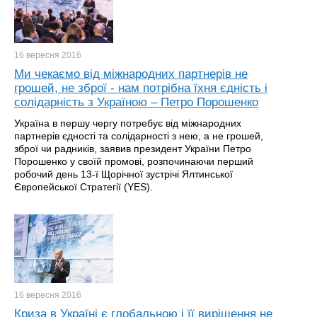
16 вересня
2016
Ми чекаємо від міжнародних партнерів не
грошей, не зброї - нам потрібна їхня єдність і
солідарність з Україною – Петро Порошенко
Україна в першу чергу потребує від міжнародних
партнерів єдності та солідарності з нею, а не грошей,
зброї чи радників, заявив президент України Петро
Порошенко у своїй промові, розпочинаючи перший
робочий день 13-ї Щорічної зустрічі Ялтинської
Європейської Стратегії (YES).
16 вересня
2016
Криза в Україні є глобальною і її вирішення не