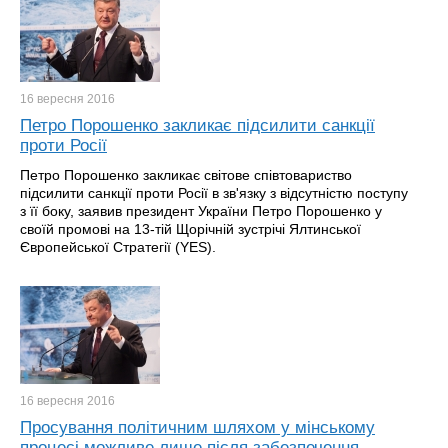
16 вересня
2016
Петро Порошенко закликає підсилити санкції
проти Росії
Петро Порошенко закликає світове співтовариство
підсилити санкції проти Росії в зв'язку з відсутністю поступу
з її боку, заявив президент України Петро Порошенко у
своїй промові на 13-тій Щорічній зустрічі Ялтинської
Європейської Стратегії (YES).
16 вересня
2016
Просування політичним шляхом у мінському
процесі можливе лише після забезпечення