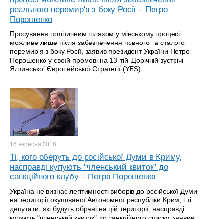
реального перемир'я з боку Росії – Петро
Порошенко
Просування політичним шляхом у мінському процесі
можливе лише після забезпечення повного та сталого
перемир'я з боку Росії, заявив президент України Петро
Порошенко у своїй промові на 13-тій Щорічній зустрічі
Ялтинської Європейської Стратегії (YES).
16 вересня
2016
Ті, кого оберуть до російської Думи в Криму,
насправді купують "членський квиток" до
санкційного клубу – Петро Порошенко
Україна не визнає легітимності виборів до російської Думи
на території окупованої Автономної республіки Крим, і ті
депутати, які будуть обрані на цій території, насправді
купують "членський квиток" до санкційного списку, заявив