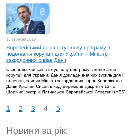
15 вересня
2016
Європейський союз готує нову програму з
подолання корупції для України – Міністр
закордонних справ Данії
Європейський союз готує нову програму з подолання
корупції для України, Данія докладе значних зусиль для її
втілення, заявив Міністр закордонних справ Королівства
Данія Крістіан Єнсен в ході церемонії відкриття 13-тої
Щорічної зустрічі Ялтинської Європейської Стратегії (YES).
1
2
3
4
5
Новини за рік: