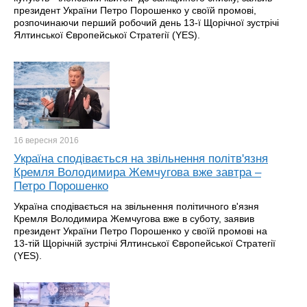
президент України Петро Порошенко у своїй промові,
розпочинаючи перший робочий день 13-ї Щорічної зустрічі
Ялтинської Європейської Стратегії (YES).
16 вересня
2016
Україна сподівається на звільнення політв'язня
Кремля Володимира Жемчугова вже завтра –
Петро Порошенко
Україна сподівається на звільнення політичного в'язня
Кремля Володимира Жемчугова вже в суботу, заявив
президент України Петро Порошенко у своїй промові на
13-тій Щорічній зустрічі Ялтинської Європейської Стратегії
(YES).