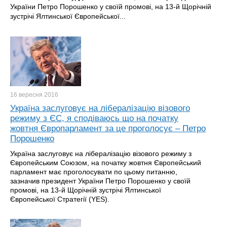
України Петро Порошенко у своїй промові, на 13-й Щорічній
зустрічі Ялтинської Європейської...
16 вересня
2016
Україна заслуговує на лібералізацію візового
режиму з ЄС, я сподіваюсь що на початку
жовтня Європарламент за це проголосує – Петро
Порошенко
Україна заслуговує на лібералізацію візового режиму з
Європейським Союзом, на початку жовтня Європейський
парламент має проголосувати по цьому питанню,
зазначив президент України Петро Порошенко у своїй
промові, на 13-й Щорічній зустрічі Ялтинської
Європейської Стратегії (YES).