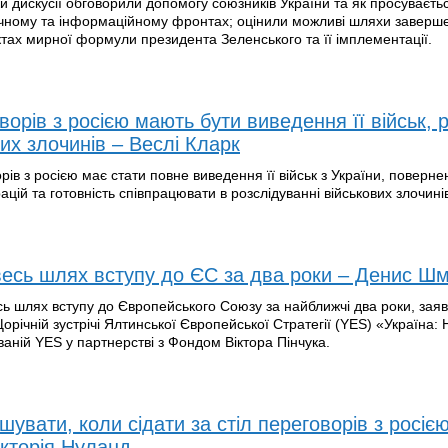
и дискусії обговорили допомогу союзників України та як просуваєтьс
ичному та інформаційному фронтах; оцінили можливі шляхи заверше
ах мирної формули президента Зеленського та її імплементації.
рів з росією мають бути виведення її військ, р
вих злочинів – Веслі Кларк
в з росією має стати повне виведення її військ з України, повернен
ій та готовність співпрацювати в розслідуванні військових злочині
весь шлях вступу до ЄС за два роки – Денис Ш
сь шлях вступу до Європейського Союзу за найближчі два роки, зая
орічній зустрічі Ялтинської Європейської Стратегії (YES) «Україна: 
ваній YES у партнерстві з Фондом Віктора Пінчука.
увати, коли сідати за стіл переговорів з росією
ікторія Нуланд