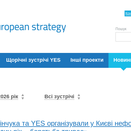
Ко
Пошук
Щорічні зустрічі YES
Інші проекти
Новин
2026 рік
Всі зустрічі
інчука та YES організували у Києві не