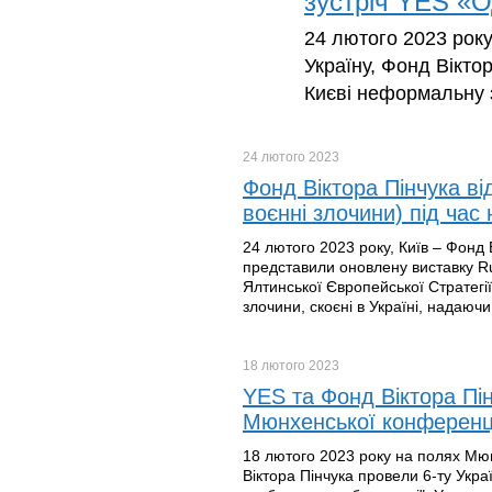
зустріч YES «О
24 лютого 2023 року
Україну, Фонд Вікто
Києві неформальну з
24 лютого
2023
Фонд Віктора Пінчука ві
воєнні злочини) під час
24 лютого 2023 року, Київ – Фонд 
представили оновлену виставку Rus
Ялтинської Європейської Стратегії
злочини, скоєні в Україні, надаючи
18 лютого
2023
YES та Фонд Віктора Пі
Мюнхенської конференції
18 лютого 2023 року на полях Мюн
Віктора Пінчука провели 6-ту Укр