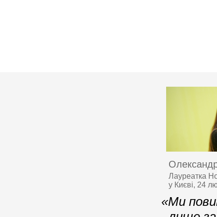
Олександр
Лауреатка Но
у Києві, 24 л
«Ми повин
лише за