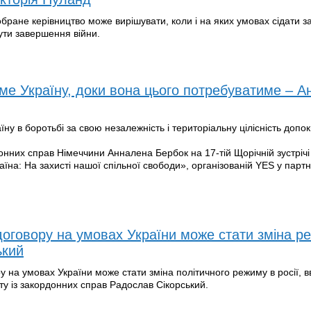
бране керівництво може вирішувати, коли і на яких умовах сідати за
бути завершення війни.
ме Україну, доки вона цього потребуватиме – 
ну в боротьбі за свою незалежність і територіальну цілісність допо
онних справ Німеччини Анналена Бербок на 17-тій Щорічній зустрічі
аїна: На захисті нашої спільної свободи», організованій YES у партн
говору на умовах України може стати зміна р
ький
на умовах України може стати зміна політичного режиму в росії, 
у із закордонних справ Радослав Сікорський.