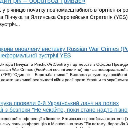
дин рік – боротьба триває»
, у річницю початку повномасштабного вторгнення рос
ра Пінчука та Ялтинська Європейська Стратегія (YES)
устріч...
дкрив оновлену виставку Russian War Crimes (Ро
 неформальної зустрічі YES
Віктора Пінчука та PinchukArtCentre у партнерстві з Офісом Презид
sian War Crimes (Російські воєнні злочини) під час неформальної з
 (YES) “Один рік – Боротьба триває”. Виставка документує російські
 докази жахливої реальності війни росії проти України та українсько
нчука провели 6-й Український ланч на полях
 з безпеки "Не чекайте, поки стане надто пізно
хенської конференції з безпеки Ялтинська європейська стратегія (
аїнську ланч-конференцію в Мюнхені на тему "Рік потому: боротьба 