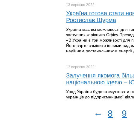
13 вересня
2022
Україна готова стати н
Ростислав Шурма
Україна має всі можливості для т
заступник керівника Офісу Прези
«В України є три можливості для 
Його варто замінити іншими видами
надійним постачальником енергії
13 вересня
2022
Залучення якомога біль
національною ідеєю – 
Уряд України буде стимулювати ро
українців до підприємницької діяль
←
8
9