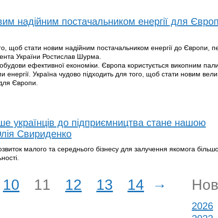
овим надійним постачальником енергії для Євро
ого, щоб стати новим надійним постачальником енергії до Європи, 
дента України Ростислав Шурма.
побудови ефективної економіки. Європа користується викопним палив
 енергії. Україна чудово підходить для того, щоб стати новим вели
 для Європи.
ше українців до підприємництва стане нашою
Юлія Свириденко
звиток малого та середнього бізнесу для залучення якомога більшої
ності.
→
10
11
12
13
14
Нов
2026