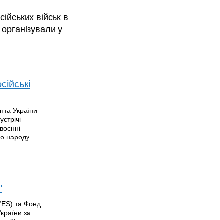
ійських військ в
 організували у
сійські
ента України
устрічі
 воєнні
го народу.
"
YES) та Фонд
України за