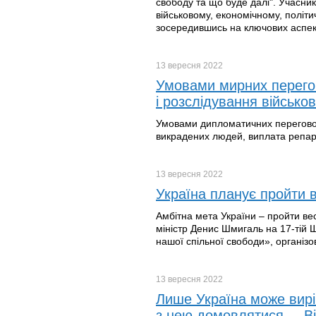
свободу та що буде далі". Учасник
військовому, економічному, політ
зосередившись на ключових аспект
13 вересня
2022
Умовами мирних перегово
і розслідування військо
Умовами дипломатичних переговорі
викрадених людей, виплата репарац
13 вересня
2022
Україна планує пройти 
Амбітна мета України – пройти ве
міністр Денис Шмигаль на 17-тій Щ
нашої спільної свободи», організо
13 вересня
2022
Лише Україна може виріш
з нею домовлятися, – В