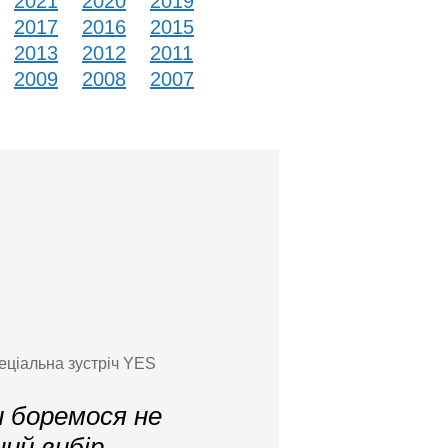
2021
2020
2019
2017
2016
2015
2013
2012
2011
2009
2008
2007
еціальна зустріч YES
и боремося не
ний вибір —