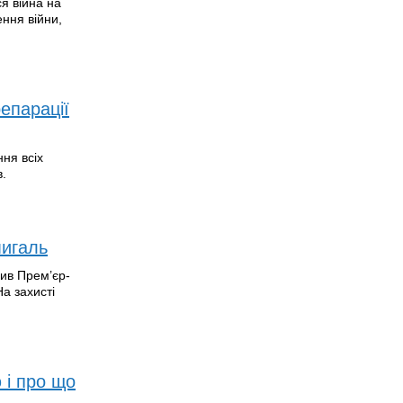
я війна на
ння війни,
епарації
ня всіх
в.
мигаль
вив Прем’єр-
На захисті
 і про що