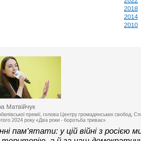
2022
2018
2014
2010
а Матвійчук
белівської премії, голова Центру громадянських свобод, Сп
ютого 2024 року «Два роки - боротьба триває»
ні пам’ятати: у цій війні з росією м
 територію, а й за наш демократич