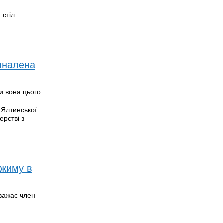
 стіл
Анналена
ки вона цього
 Ялтинської
ерстві з
ежиму в
вважає член