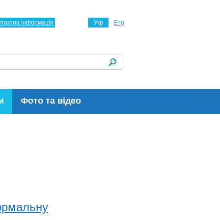
нтактна інформація
Укр
Eng
и
Фото та відео
формальну