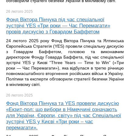
обговорили стратегії безпеки України в мінливому світі.
26 лютого
2025
Фонд Віктора Пінчука під час спеціальної
зустрічі YES «Три роки — Час Перемагати»
провів дискусію з Говардом Баффетом
24 лютого 2025 року Фонд Віктора Пінчука та Ялтинська
Європейська Стратегія (YES) провели спеціальну дискусію
з Говардом Баффетом, головою та виконавчим
директором Фонду Говарда Баффета, під час спеціальної
зустрічі YES у Києві “Three Years — Time to Win” («Три
роки — Час Перемагати»), яка відбулася в третю річницю
повномасштабного вторгнення російських військ в Україну.
Політики та експерти обговорили стратегії безпеки України
в мінливому світі.
26 лютого
2025
Фонд Віктора Пінчука та YES провели дискусію
«Екзит-пол: що вибори в Німеччині означають
для України, Європи, світу» під час Спеціальної
зустрічі YES у Києві «Три роки – час
перемагати».