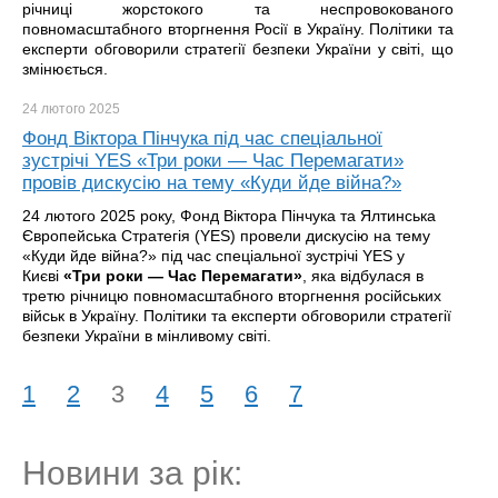
річниці жорстокого та неспровокованого
повномасштабного вторгнення Росії в Україну. Політики та
експерти обговорили стратегії безпеки України у світі, що
змінюється.
24 лютого
2025
Фонд Віктора Пінчука під час спеціальної
зустрічі YES «Три роки — Час Перемагати»
провів дискусію на тему «Куди йде війна?»
24 лютого 2025 року, Фонд Віктора Пінчука та Ялтинська
Європейська Стратегія (YES) провели дискусію на тему
«Куди йде війна?» під час спеціальної зустрічі YES у
Києві
«Три роки — Час Перемагати»
, яка відбулася в
третю річницю повномасштабного вторгнення російських
військ в Україну. Політики та експерти обговорили стратегії
безпеки України в мінливому світі.
1
2
3
4
5
6
7
Новини за рік: