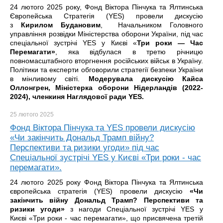
24 лютого 2025 року, Фонд Віктора Пінчука та Ялтинська
Європейська Стратегія (YES) провели дискусію
з
Кирилом Будановим
, Начальником Головного
управління розвідки Міністерства оборони України, під час
спеціальної зустрічі YES у Києві «
Три роки — Час
Перемагати»
, яка відбулася в третю річницю
повномасштабного вторгнення російських військ в Україну.
Політики та експерти обговорили стратегії безпеки України
в мінливому світі.
Модерувала дискусію Кайса
Оллонгрен, Міністерка оборони Нідерландів (2022-
2024), членкиня Наглядової ради YES.
25 лютого
2025
Фонд Віктора Пінчука та YES провели дискусію
«Чи закінчить Дональд Трамп війну?
Перспективи та ризики угоди» під час
Спеціальної зустрічі YES у Києві «Три роки - час
перемагати».
24 лютого 2025 року Фонд Віктора Пінчука та Ялтинська
європейська стратегія (YES) провели дискусію
«Чи
закінчить війну Дональд Трамп? Перспективи та
ризики угоди»
з нагоди Спеціальної зустрічі YES у
Києві «Три роки - час перемагати», що присвячена третій