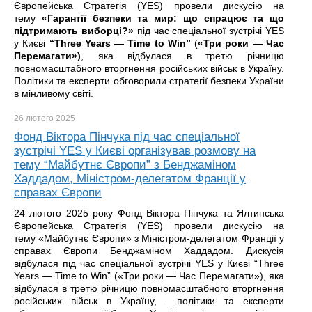
Європейська Стратегія (YES) провели дискусію на
тему
«Гарантії безпеки та мир: що спрацює та що
підтримають виборці?»
під час спеціальної зустрічі YES
у Києві
“Three Years — Time to Win”
(
«Три роки — Час
Перемагати»)
, яка відбулася в третю річницю
повномасштабного вторгнення російських військ в Україну.
Політики та експерти обговорили стратегії безпеки України
в мінливому світі.
26 лютого
2025
Фонд Віктора Пінчука під час спеціальної
зустрічі YES у Києві організував розмову на
тему “Майбутнє Європи” з Бенджаміном
Хаддадом, Міністром-делегатом Франції у
справах Європи
24 лютого 2025 року Фонд Віктора Пінчука та Ялтинська
Європейська Стратегія (YES) провели дискусію на
тему «Майбутнє Європи» з Міністром-делегатом Франції у
справах Європи Бенджаміном Хаддадом. Дискусія
відбулася під час спеціальної зустрічі YES у Києві “Three
Years — Time to Win” («Три роки — Час Перемагати»), яка
відбулася в третю річницю повномасштабного вторгнення
російських військ в Україну, . політики та експерти