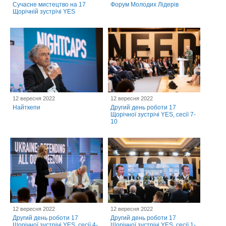
Cучасне мистецтво на 17
Форум Молодих Лідерів
Щорічній зустрічі YES
12 вересня 2022
12 вересня 2022
Найткепи
Другий день роботи 17
Щорічної зустрічі YES, сесії 7-
10
12 вересня 2022
12 вересня 2022
Другий день роботи 17
Другий день роботи 17
Щорічної зустрічі YES, сесії 4-
Щорічної зустрічі YES, сесії 1-