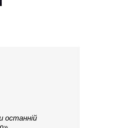
и останній
ію»