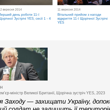
12 вересня 2014
11 вересня 2014
Перший день роботи 11-ї
Вітальний прийом з нагоди
Щорічної Зустрічі YES, сесії 1 - 4
відкриття 11-ї Щорічної Зустрічі
YES
он
м’єр-міністр Великої Британії, Щорічна зустріч YES, 2023
я Заходу — захищати Україну, допок
кий солдат не залишить її територ