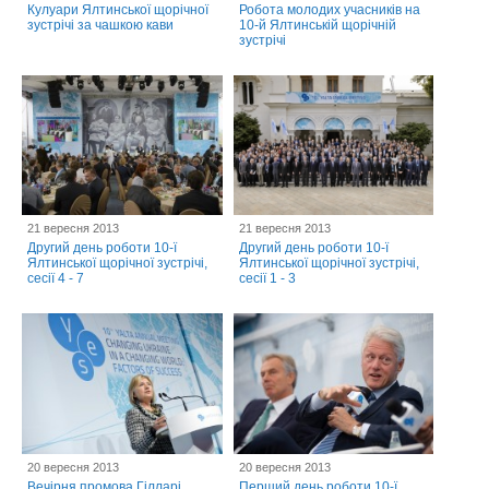
Кулуари Ялтинської щорічної
Робота молодих учасників на
зустрічі за чашкою кави
10-й Ялтинській щорічній
зустрічі
21 вересня 2013
21 вересня 2013
Другий день роботи 10-ї
Другий день роботи 10-ї
Ялтинської щорічної зустрічі,
Ялтинської щорічної зустрічі,
сесії 4 - 7
сесії 1 - 3
20 вересня 2013
20 вересня 2013
Вечірня промова Гілларі
Перший день роботи 10-ї