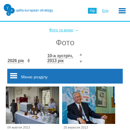
Укр
Eng
←
Фото та відео
Фото
10-а зустріч,
2026 рік
2013 рік
Меню розділу
04 жовтня 2013
25 вересня 2013