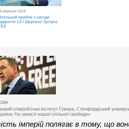
16 вересня 2016
Вітальний прийом з нагоди
відкриття 13-ї Щорічної Зустрічі
YES
сон
овий співробітник інститут Гувера, Стенфордський універси
раїна: На захисті нашої спільної свободи»
ість імперій полягає в тому, що вон