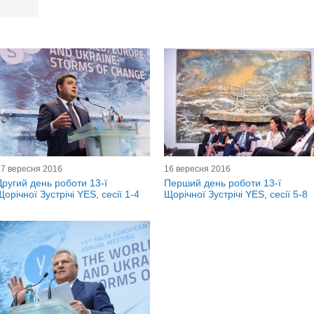
17 вересня 2016
16 вересня 2016
Другий день роботи 13-ї
Перший день роботи 13-ї
Щорічної Зустрічі YES, сесії 1-4
Щорічної Зустрічі YES, сесії 5-8