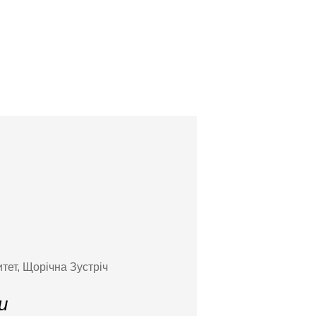
тет, Щорічна Зустріч
и