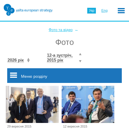
Укр
Eng
←
Фото та відео
Фото
12-а зустріч,
2026 рік
2015 рік
Меню розділу
29 вересня 2015
12 вересня 2015