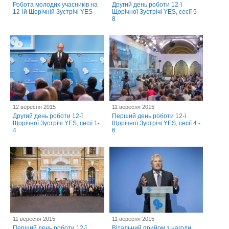
Робота молодих учасників на
Другий день роботи 12-ї
12-ій Щорічній Зустрічі YES
Щорічної Зустрічі YES, сесії 5-
8
12 вересня 2015
11 вересня 2015
Другий день роботи 12-ї
Перший день роботи 12-ї
Щорічної Зустрічі YES, сесії 1-
Щорічної Зустрічі YES, сесії 4 -
4
6
11 вересня 2015
11 вересня 2015
Перший день роботи 12-ї
Вітальний прийом з нагоди