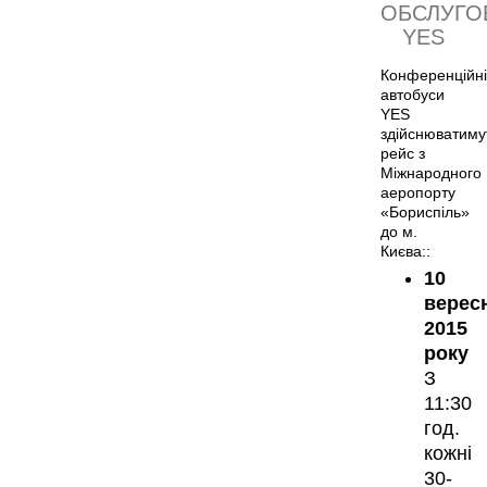
ОБСЛУГО
YES
Конференційні
автобуси
YES
здійснюватиму
рейс з
Міжнародного
аеропорту
«Бориспіль»
до м.
Києва::
10
верес
2015
року
З
11:30
год.
кожні
30-