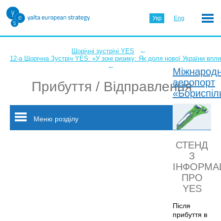
Укр
Eng
←
Щорічні зустрічі YES
12-а Щорічна Зустріч YES: «У зоні ризику: Як доля нової України впл
←
Міжнарод
аеропорт
Прибуття / Відправлення
«Бориспіл
Меню розділу
СТЕНД
З
ІНФОРМА
ПРО
YES
Після
прибуття в