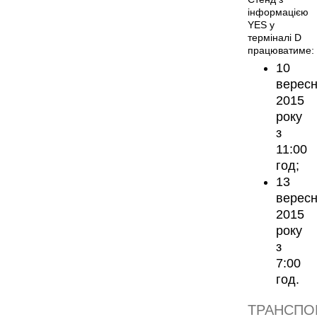
інформацією
YES у
терміналі D
працюватиме:
10
верес
2015
року
з
11:00
год;
13
верес
2015
року
з
7:00
год.
ТРАНСПО