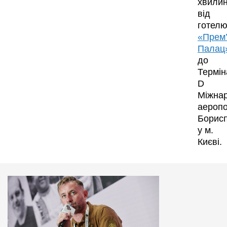
хвили
від
готел
«Прем
Палац
до
Термін
D
Міжна
аеропо
Борисп
у м.
Києві.