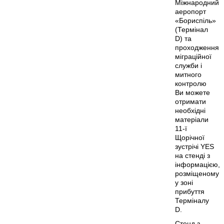
Міжнародний
аеропорт
«Бориспіль»
(Термінал
D) та
проходження
міграційної
служби і
митного
контролю
Ви можете
отримати
необхідні
матеріали
11-ї
Щорічної
зустрічі YES
на стенді з
інформацією,
розміщеному
у зоні
прибуття
Терміналу
D.
Стенд з