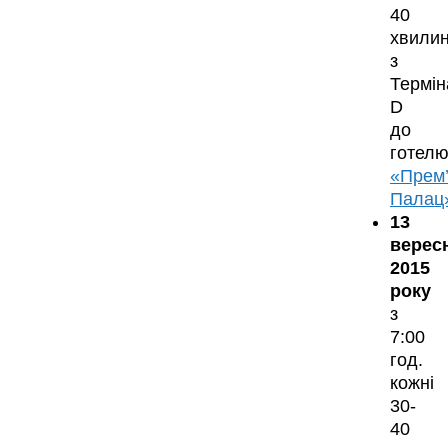
40
хвили
з
Термін
D
до
готел
«Прем
Палац
13
верес
2015
року
з
7:00
год.
кожні
30-
40