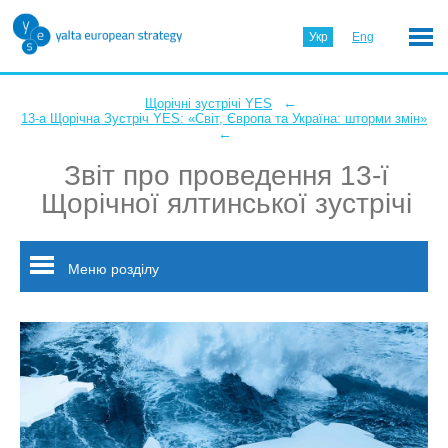
Укр
Eng
←
Щорічні зустрічі YES
13-а Щорічна Зустріч YES: «Світ, Європа та Україна: шторми змін»
←
Звіт про проведення 13-ї
Щорічної ялтинської зустрічі
Меню розділу