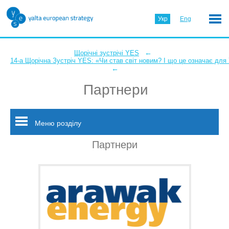
Укр
Eng
←
Щорічні зустрічі YES
14-а Щорічна Зустріч YES: «Чи став світ новим? І що це означає для
←
Партнери
Меню розділу
Партнери