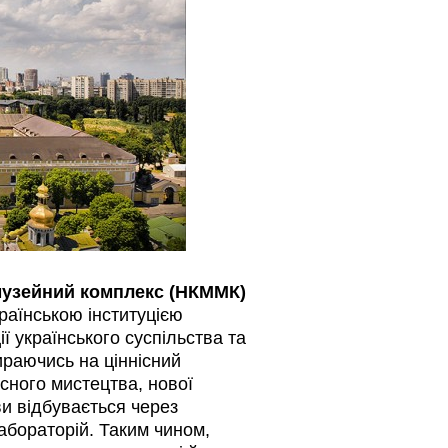
музейний комплекс (НКММК)
аїнською інституцією
ї українського суспільства та
пираючись на ціннісний
асного мистецтва, нової
ви відбувається через
лабораторій. Таким чином,