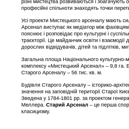
різні мистецтва розвиваються і збагачують о
професійні спільноти знаходять точки перет
Усі проекти Мистецького арсеналу мають си
Арсенал виступає як медіатор між фахівцям
пояснює і розповідає про культурні і суспіль
траєкторії. Це майданчик освіти і взаємодії 
дорослих відвідувачів, дітей та підлітків, ми
Загальна площа Національного культурно-м
комплексу «Мистецький Арсенал» – 9,8 га. 
Старого Арсеналу – 56 тис. кв. м.
Будівля Старого Арсеналу – історико-архіт
значення на заповідній території Старої Киє
Зведена у 1784-1801 рр. за проектом генер
Меллера.
Старий Арсенал
– це перша спору
класицизму.