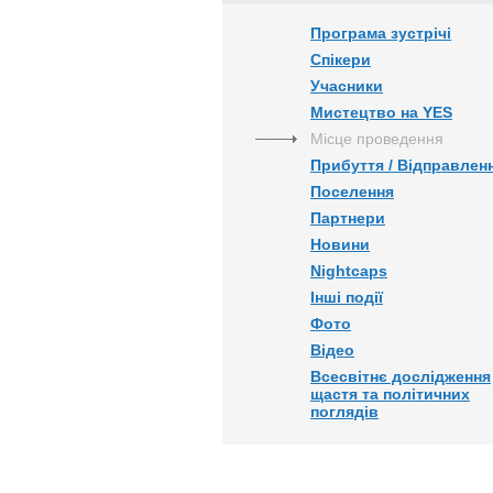
Програма зустрічі
Спікери
Учасники
Мистецтво на YES
Місце проведення
Прибуття / Відправлен
Поселення
Партнери
Новини
Nightcaps
Інші події
Фото
Відео
Всесвітнє дослідження
щастя та політичних
поглядів