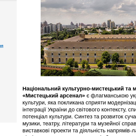
ня
Національний культурно-мистецький та 
«Мистецький арсенал»
є флагманською укр
культури, яка покликана сприяти модернізаці
інтеграції України до світового контексту, с
потенціал культури. Синтез та розвиток суч
музики, театру, літератури та музейної спра
виставкові проекти та діяльність напрямів-