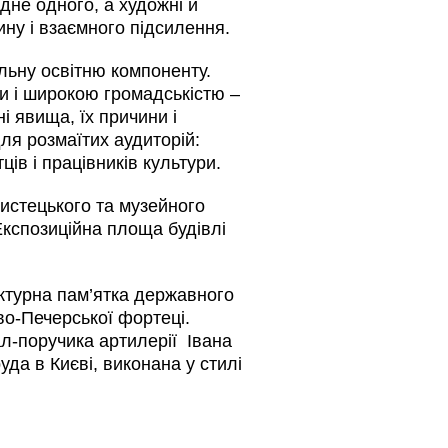
дне одного, а художні й
ину і взаємного підсилення.
льну освітню компоненту.
и і широкою громадськістю –
ні явища, їх причини і
для розмаїтих аудиторій:
тців і працівників культури.
истецького та музейного
Експозиційна площа будівлі
ектурна пам’ятка державного
во-Печерської фортеці.
ал-поручика артилерії Івана
да в Києві, виконана у стилі