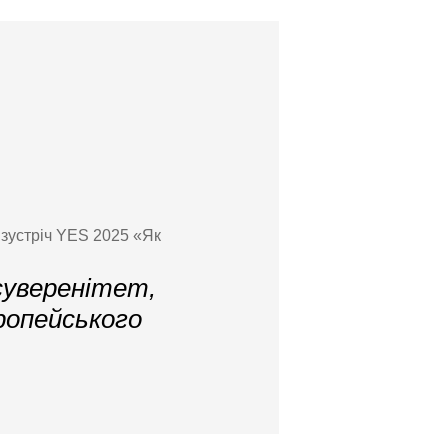
 зустріч YES 2025 «Як
суверенітет,
ропейського