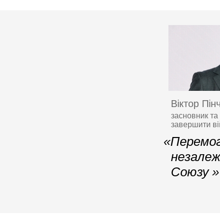
Віктор Пін
засновник та
завершити в
«Перемог
незалеж
Союзу »