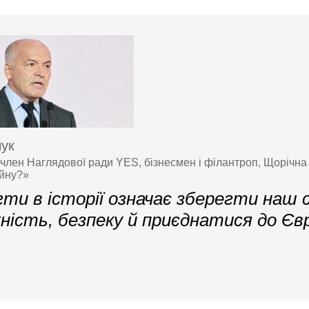
чук
 член Наглядової ради YES, бізнесмен і філантроп, Щорічна
ійну?»
ти в історії означає зберегти наш 
ність, безпеку й приєднатися до Єв