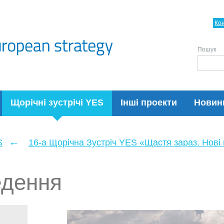
Ко
Пошук
Щорічні зустрічі YES
Інші проекти
Новин
←
S
16-а Щорічна Зустріч YES «Щастя зараз. Нові п
едення