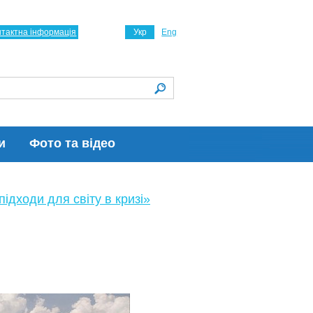
нтактна інформація
Укр
Eng
и
Фото та відео
ідходи для світу в кризі»