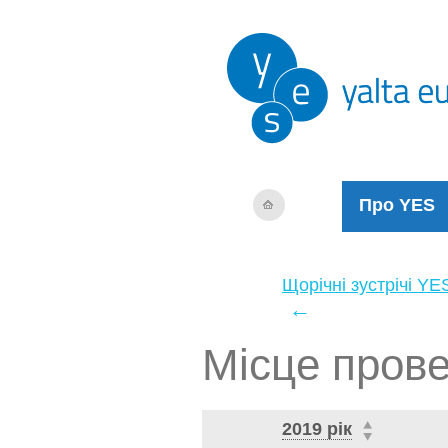
Про YES
Щорічні зустрічі YE
←
Місце пров
2019 рік