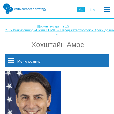
Укр
Eng
←
Щорічні зустрічі YES
YES Brainstorming «Після COVID = Перед катастрофою? Кроки до ви
←
Хохштайн Амос
Меню розділу