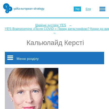
Укр
Eng
←
Щорічні зустрічі YES
YES Brainstorming «Після COVID = Перед катастрофою? Кроки до ви
←
Кальюлайд Керсті
Меню розділу