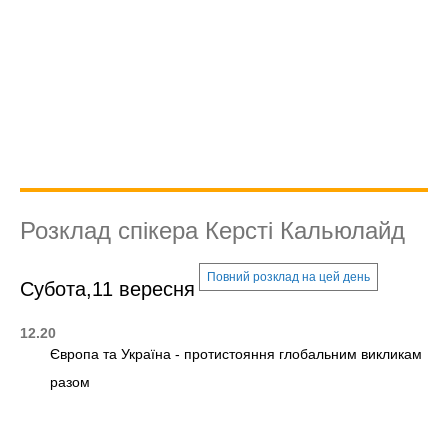
Розклад спікера Керсті Кальюлайд
Повний розклад на цей день
Субота,11 вересня
12.20
Європа та Україна - протистояння глобальним викликам
разом