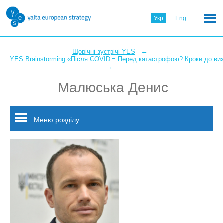
Укр
Eng
←
Щорічні зустрічі YES
YES Brainstorming «Після COVID = Перед катастрофою? Кроки до ви
←
Малюська Денис
Меню розділу