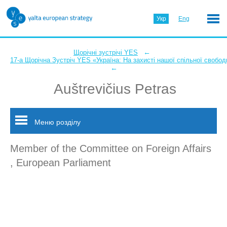
Укр
Eng
←
Щорічні зустрічі YES
17-а Щорічна Зустріч YES «Україна: На захисті нашої спільної свобод
←
Auštrevičius Petras
Меню розділу
Member of the Committee on Foreign Affairs
, European Parliament