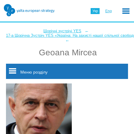
Укр
Eng
←
Щорічні зустрічі YES
17-а Щорічна Зустріч YES «Україна: На захисті нашої спільної свобод
←
Geoana Mircea
Меню розділу