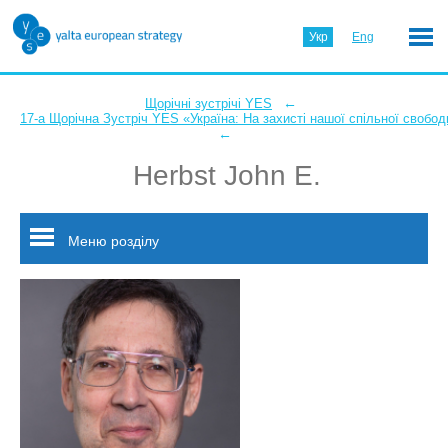
Укр
Eng
←
Щорічні зустрічі YES
17-а Щорічна Зустріч YES «Україна: На захисті нашої спільної свобод
←
Herbst John E.
Меню розділу