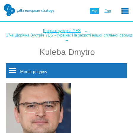
Укр
Eng
←
Щорічні зустрічі YES
17-а Щорічна Зустріч YES «Україна: На захисті нашої спільної свобод
←
Kuleba Dmytro
Меню розділу