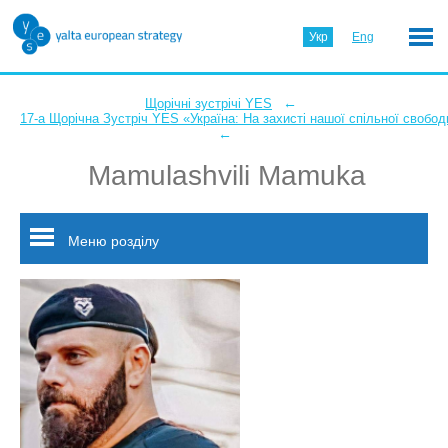
Укр
Eng
←
Щорічні зустрічі YES
17-а Щорічна Зустріч YES «Україна: На захисті нашої спільної свобод
←
Mamulashvili Mamuka
Меню розділу