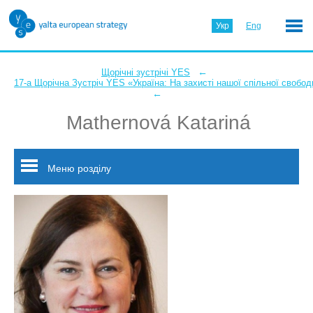
Укр
Eng
←
Щорічні зустрічі YES
17-а Щорічна Зустріч YES «Україна: На захисті нашої спільної свобод
←
Mathernová Katariná
Меню розділу