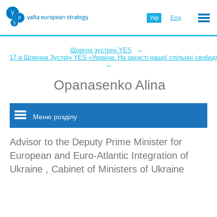
Укр
Eng
←
Щорічні зустрічі YES
17-а Щорічна Зустріч YES «Україна: На захисті нашої спільної свобод
←
Opanasenko Alina
Меню розділу
Advisor to the Deputy Prime Minister for
European and Euro-Atlantic Integration of
Ukraine , Cabinet of Ministers of Ukraine