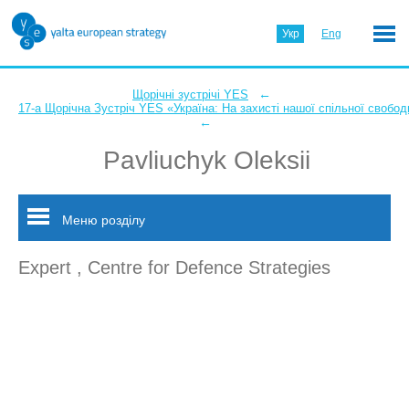
Укр
Eng
←
Щорічні зустрічі YES
17-а Щорічна Зустріч YES «Україна: На захисті нашої спільної свобод
←
Pavliuchyk Oleksii
Меню розділу
Expert , Centre for Defence Strategies