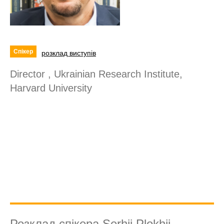
Спікер
розклад виступів
Director , Ukrainian Research Institute,
Harvard University
Розклад спікера Serhii Plokhii