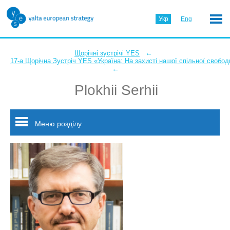
Укр
Eng
←
Щорічні зустрічі YES
17-а Щорічна Зустріч YES «Україна: На захисті нашої спільної свобод
←
Plokhii Serhii
Меню розділу