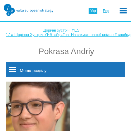
Укр
Eng
←
Щорічні зустрічі YES
17-а Щорічна Зустріч YES «Україна: На захисті нашої спільної свобод
←
Pokrasa Andriy
Меню розділу