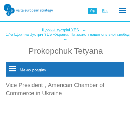
Укр
Eng
←
Щорічні зустрічі YES
17-а Щорічна Зустріч YES «Україна: На захисті нашої спільної свобод
←
Prokopchuk Tetyana
Меню розділу
Vice President , American Chamber of
Commerce in Ukraine