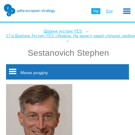
Укр
Eng
←
Щорічні зустрічі YES
17-а Щорічна Зустріч YES «Україна: На захисті нашої спільної свобод
←
Sestanovich Stephen
Меню розділу