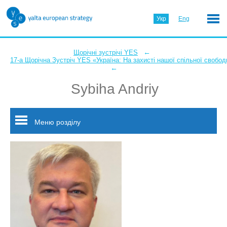
Укр
Eng
←
Щорічні зустрічі YES
17-а Щорічна Зустріч YES «Україна: На захисті нашої спільної свобод
←
Sybiha Andriy
Меню розділу